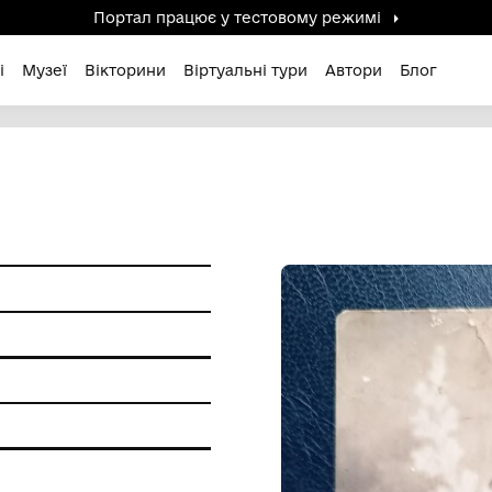
Портал працює у тестов
дені / Зниклі
Музеї
Вікторини
Віртуальні ту
а
ір