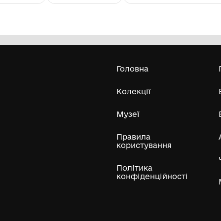
Картина "І крилами лелеки
П
повернуться живі..."
Pi
Комунанальний заклад "Музей історії
міста Козятин" Козятинської міської
ради
19
Усі експонати м
ли
Нумізматичні колекції
Художні пам'ятки