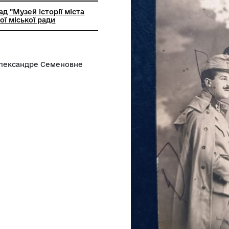
льний заклад "Музей історії міста
 Козятинської міської ради
рую память Александре Семеновне
кий офіцер.