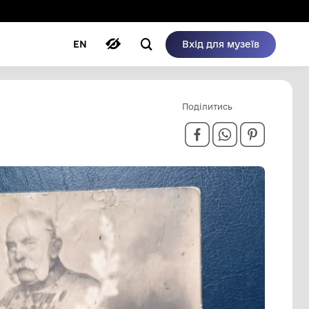
ому режимі
ри
Автори
Блог
EN