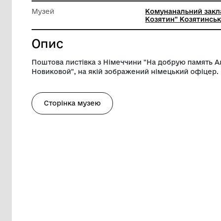
Довжина
9 см
Ширина
14 см
Музей
Комунана
Козятин"
Опис
Поштова листівка з Німеччини "На доб
Новиковой", на якій зображений німець
Сторінка музею