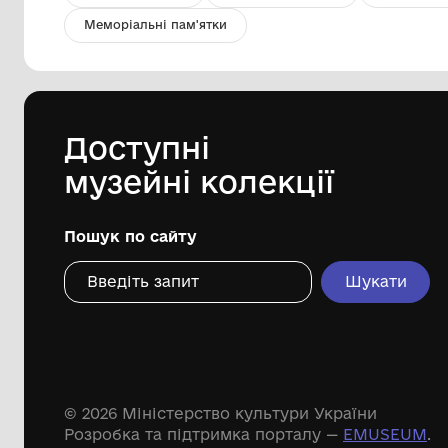
Червоний прапорець
піонерського загону.
Комунанальний заклад "Музей історії
міста Козятин" Козятинської міської
ради
Дивіться ще розді
Речові пам'ятки
Писемні пам'ятки