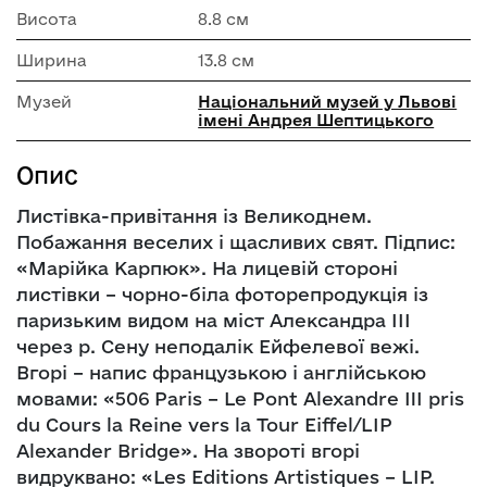
Висота
8.8 см
Ширина
13.8 см
Музей
Національний музей у Львові
імені Андрея Шептицького
Опис
Листівка-привітання із Великоднем.
Побажання веселих і щасливих свят. Підпис:
«Марійка Карпюк». На лицевій стороні
листівки – чорно-біла фоторепродукція із
паризьким видом на міст Александра ІІІ
через р. Сену неподалік Ейфелевої вежі.
Вгорі – напис французькою і англійською
мовами: «506 Paris – Le Pont Alexandre III pris
du Cours la Reine vers la Tour Eiffel/LIP
Alexander Bridge». На звороті вгорі
видруквано: «Les Editions Artistiques – LIP.