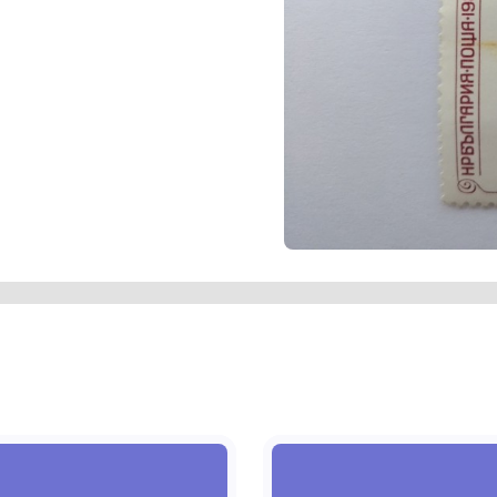
иам Хедлей"