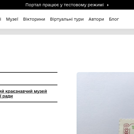
Портал працює у тестов
дені / Зниклі
Музеї
Вікторини
Віртуальні ту
ГАРІЯ.
цький міський краєзнавчий музей
ької міської ради