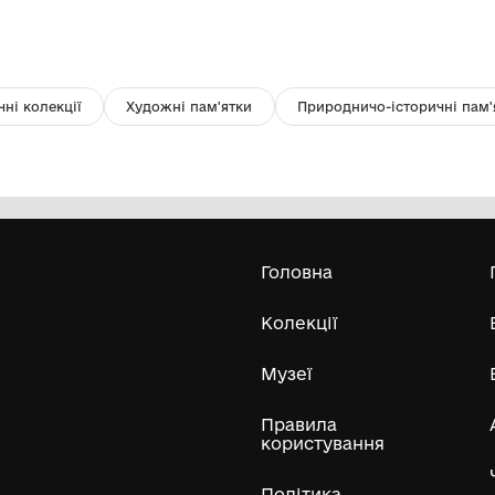
Поштова марка. Республіка
По
Гвінея.
Марганецький міський краєзнавчий
музей Марганецької міської ради
197
Усі експонати м
ли