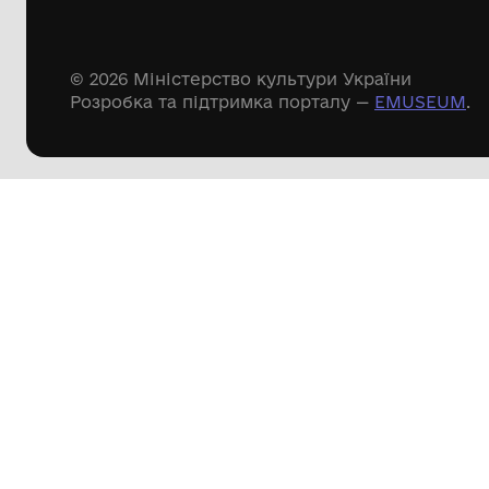
Речові пам'ятки
Писемні пам'ятки
Меморіальні пам'ятки
Доступні
музейні колекції
Пошук по сайту