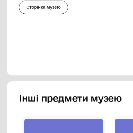
Опис
Зображення локомотиву 1812року "Вил
Сторінка музею