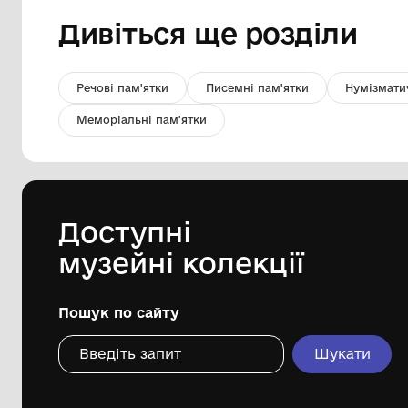
Поштова марка. СРСР, 1973 р.
Марганецький міський краєзнавчий
музей Марганецької міської ради
1973
Дивіться ще розді