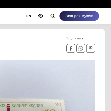
ому режимі
ри
Автори
Блог
EN