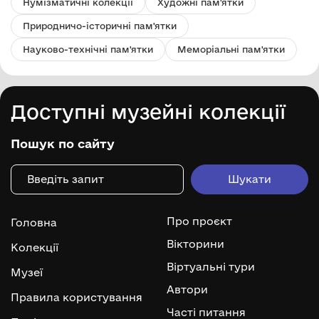
Нумізматичні колекції
Художні пам'ятки
Природничо-історичні пам'ятки
Науково-технічні пам'ятки
Меморіальні пам'ятки
Доступні музейні колекції
Пошук по сайту
Про проєкт
Головна
Вікторини
Колекції
Віртуальні тури
Музеї
Автори
Правила користування
Часті питання