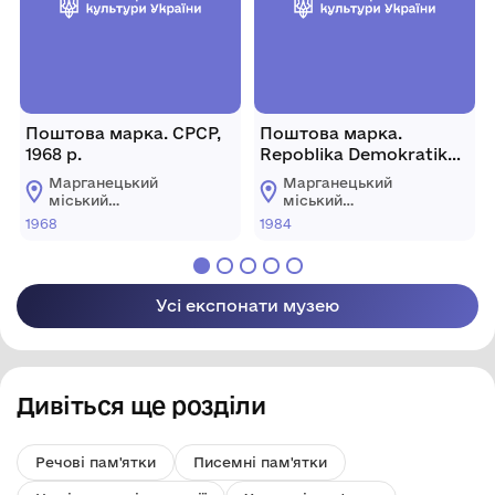
Поштова марка. СРСР,
Поштова марка.
1968 р.
Repoblika Demokratika
Malagasy, 1984р.
Марганецький
Марганецький
міський
міський
краєзнавчий музей
краєзнавчий музей
1968
1984
Марганецької
Марганецької
міської ради
міської ради
Усі експонати музею
Дивіться ще розділи
Речові пам'ятки
Писемні пам'ятки