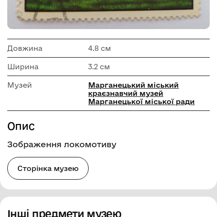
Довжина
4.8 см
Ширина
3.2 см
Музей
Марганецький міський
краєзнавчий музей
Марганецької міської ради
Опис
Зображення локомотиву
Сторінка музею
Інші предмети музею