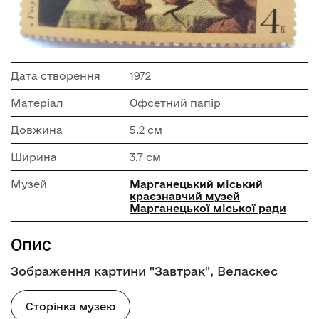
Дата створення
1972
Матеріал
Офсетний папір
Довжина
5.2 см
Ширина
3.7 см
Музей
Марганецький міський
краєзнавчий музей
Марганецької міської ради
Опис
Зображення картини "Завтрак", Веласкес
Сторінка музею