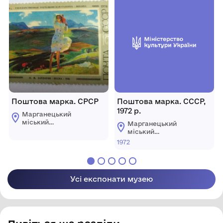
Поштова марка. СРСР
Поштова марка. СССР,
1972 р.
Марганецький
міський
Марганецький
краєзнавчий музей
міський
Марганецької
краєзнавчий музей
1972
міської ради
Марганецької
міської ради
Усі експонати музею