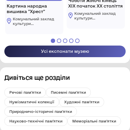
Чоботи жіночі кінець
Картина народна
ХІХ початок ХХ століття
вишивка "Хрест"
Комунальний заклад
культури
Комунальний заклад
"Комплексний музей
культури
історії"
"Комплексний музей
Царичанської
історії"
селищної ради
Царичанської
селищної ради
Усі експонати музею
Дивіться ще розділи
Речові пам'ятки
Писемні пам'ятки
Нумізматичні колекції
Художні пам'ятки
Природничо-історичні пам'ятки
Науково-технічні пам'ятки
Меморіальні пам'ятки