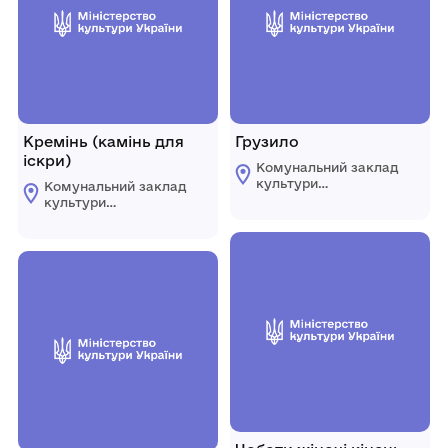
Кремінь (камінь для
Грузило
іскри)
Комунальний заклад
культури
Комунальний заклад
"Комплексний музей
культури
історії"
"Комплексний музей
Царичанської
історії"
селищної ради
Царичанської
селищної ради