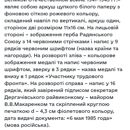
являє собою аркуш цупкого білого паперу з
фоновою сіткою рожевого кольору,
складений навпіл по вертикалі, аркуш один,
сторінок дві розміром 11х16 см. На лицьовій
стороні – зображення герба Радянського
Союзу з 14 червоними стрічками і напис у 9
рядків червоним шрифтом (назва країни та
нагороди). На розвороті зліва – кольорове
зображення медалі та напис червоним
шрифтом, зверху в 3 рядки – назва медалі та
внизу в 1 рядок «Участнику трудового
фронта». На розвороті справа – напис у 16
рядків, який завірений підписом секретаря
Дергачівського райвиконкому – майором
В.В.Макаренком та скріплений круглою
печаткою d – 4,3 см фіолетового кольору,
дата видачі документа: «6 мая 1985 года»
(мова російська).