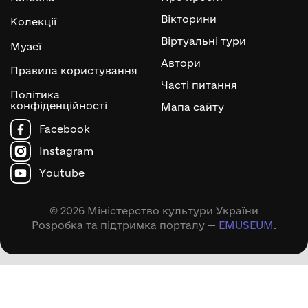
Вікторини
Колекції
Віртуальні тури
Музеї
Автори
Правила користування
Часті питання
Політика
конфіденційності
Мапа сайту
Facebook
Instagram
Youtube
© 2026 Міністерство культури України
Розробка та підтримка порталу —
EMUSEUM
.