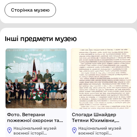
Сторінка музею
Інші предмети музею
Фото. Ветерани
Спогади Шнайдер
пожежної охорони та
Тетяни Юхимівни,
керівництво Головного
колишнього в’язня
Національний музей
Національний музей
управління МНС
концтабору в с.
воєнної історії
воєнної історії