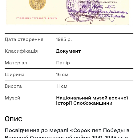
Дата створення
1985 р.
Класифікація
Документ
Матеріал
Папір
Ширина
16 см
Висота
11 см
Музей
Національний музей воєнної
історії Слобожанщини
Опис
Посвідчення до медалі «Сорок лет Победы в
Великой Отечественной войне 1941-1945 гг.»