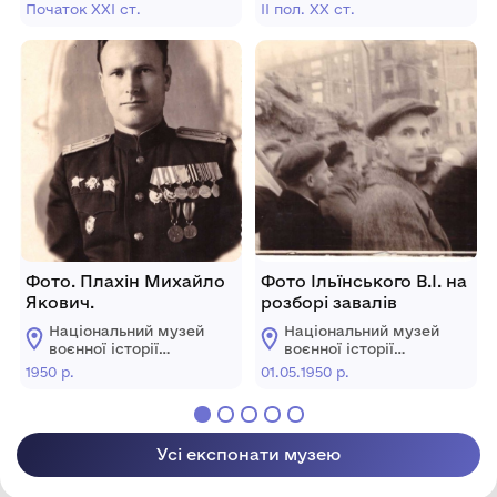
України в Харківській
Немороже Черкаської
Слобожанщини
Слобожанщини
Початок ХХІ ст.
ІІ пол. ХХ ст.
області.
області для євреїв.
Фото. Плахін Михайло
Фото Ільїнського В.І. на
Якович.
розборі завалів
Національний музей
Національний музей
воєнної історії
воєнної історії
Слобожанщини
Слобожанщини
1950 р.
01.05.1950 р.
Усі експонати музею