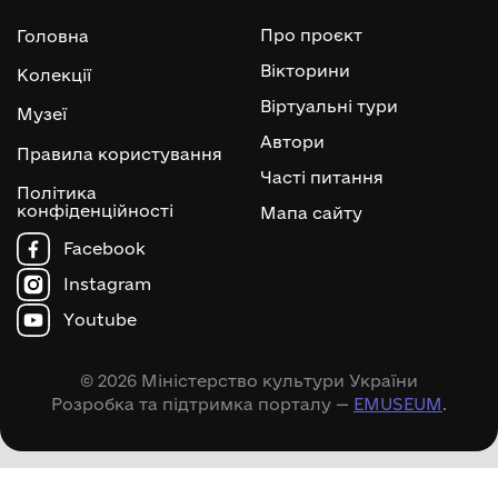
Про проєкт
Головна
Вікторини
Колекції
Віртуальні тури
Музеї
Автори
Правила користування
Часті питання
Політика
конфіденційності
Мапа сайту
Facebook
Instagram
Youtube
© 2026 Міністерство культури України
Розробка та підтримка порталу —
EMUSEUM
.