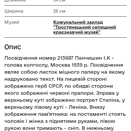
Ширина
28 см
Музей
Комунальний заклад
"Тростянецький селищний
краєзнавчий музей"
Опис
Посвідчення номер 213687 Панчишин І.К -
голова колгоспу, Москва 1939 р. Посвідчення
являє собою листок міцного паперу на якому
надруковано текст. На лицевій стороні
зображено герб СРСР, по обидві сторони
якого зображені червоні прапори. Зправа у
верхньому куті зображено портрет Сталіна, у
верхньому лівому куті - Леніна. Внизу
зображення пам'ятника: на постаменті стоять
чоловік і жінка з піднятими руками, лівою
рукою вони тримають - сніп. В нижньому