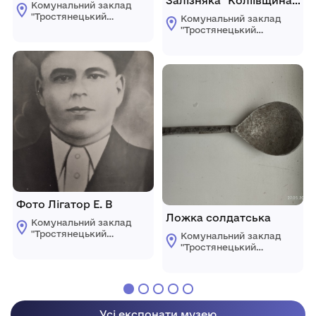
Залізняка "Коліївщина"
Комунальний заклад
1768 р.
"Тростянецький
Комунальний заклад
селищний
"Тростянецький
краєзнавчий музей"
селищний
краєзнавчий музей"
Фото Лігатор Е. В
Ложка солдатська
Комунальний заклад
"Тростянецький
Комунальний заклад
селищний
"Тростянецький
краєзнавчий музей"
селищний
краєзнавчий музей"
Усі експонати музею