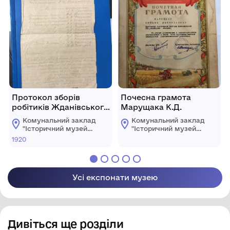
Протокол зборів
Почесна грамота
робітиків Жданівського
Марущака К.Д.
сахзаводу.
Комунальний заклад
Комунальний заклад
"Історичний музей
"Історичний музей
м.Хмільник"
м.Хмільник"
1920
Хмільницької
Хмільницької
міської ради
міської ради
Усі експонати музею
Дивіться ще розділи