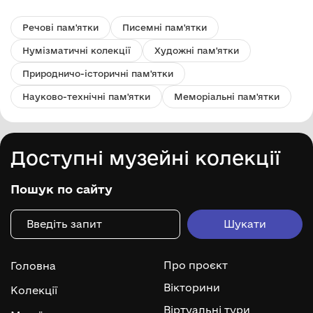
Речові пам'ятки
Писемні пам'ятки
Нумізматичні колекції
Художні пам'ятки
Природничо-історичні пам'ятки
Науково-технічні пам'ятки
Меморіальні пам'ятки
Доступні музейні колекції
Пошук по сайту
Про проєкт
Головна
Вікторини
Колекції
Віртуальні тури