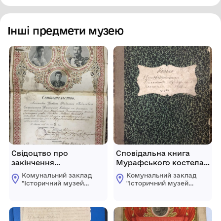
Інші предмети музею
Свідоцтво про
Сповідальна книга
закінчення
Мурафського костела
Порубинської ЦПШ в
за 1890 р.
Комунальний заклад
Комунальний заклад
1914 р.Колядою А.П.
"Історичний музей
"Історичний музей
м.Хмільник"
м.Хмільник"
Хмільницької
Хмільницької
міської ради
міської ради