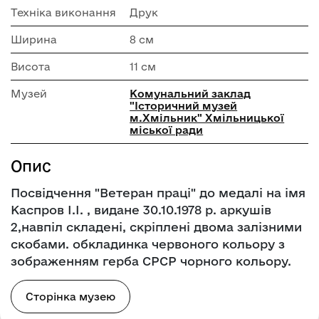
Техніка виконання
Друк
Ширина
8 см
Висота
11 см
Музей
Комунальний заклад
"Історичний музей
м.Хмільник" Хмільницької
міської ради
Опис
Посвідчення "Ветеран праці" до медалі на імя
Каспров І.І. , видане 30.10.1978 р. аркушів
2,навпіл складені, скріплені двома залізними
скобами. обкладинка червоного кольору з
зображенням герба СРСР чорного кольору.
Сторінка музею