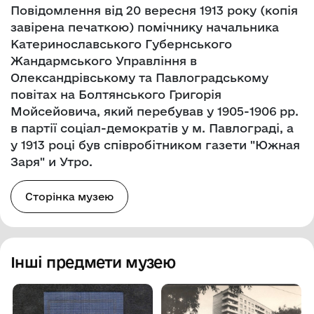
Повідомлення від 20 вересня 1913 року (копія
завірена печаткою) помічнику начальника
Катеринославського Губернського
Жандармського Управління в
Олександрівському та Павлоградському
повітах на Болтянського Григорія
Мойсейовича, який перебував у 1905-1906 рр.
в партії соціал-демократів у м. Павлограді, а
у 1913 році був співробітником газети "Южная
Заря" и Утро.
Сторінка музею
Інші предмети музею