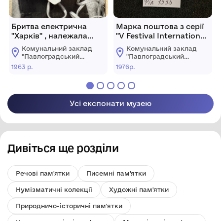
Бритва електрична
Марка поштова з серії
"Харків" , належала
"V Festival International
Іванову Володимиру
de Ballet" з
Комунальний заклад
Комунальний заклад
Івановичу ,
зображенням сцени з
"Павлоградський
"Павлоградський
колишньому
балету "Аполон
історико-
історико-
1963 р.
1976р.
краєзнавчий музей"
краєзнавчий музей"
командиру взводу,
Мусагет". 1976 р.
Павлоградської
Павлоградської
реприсованого у 1937
міської ради
міської ради
році за
контрреволюційну
Усі експонати музею
агітацію на 5 років
позбавлення волі
Дивіться ще розділи
Речові пам'ятки
Писемні пам'ятки
Нумізматичні колекції
Художні пам'ятки
Природничо-історичні пам'ятки