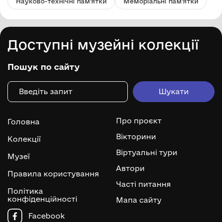
Науково-технічні пам'ятки
Меморіальні пам'ятки
Доступні музейні колекції
Пошук по сайту
Про проєкт
Головна
Вікторини
Колекції
Віртуальні тури
Музеї
Автори
Правила користування
Часті питання
Політика
конфіденційності
Мапа сайту
Facebook