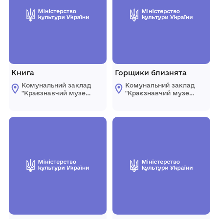
Книга
Горщики близнята
Комунальний заклад
Комунальний заклад
"Краєзнавчий музей
"Краєзнавчий музей
" Піщанської
" Піщанської
селищної ради
селищної ради