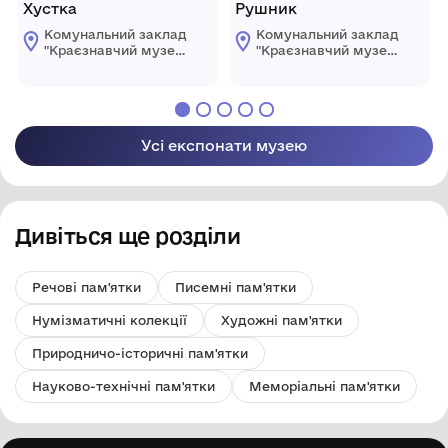
Хустка
Рушник
Комунальний заклад
Комунальний заклад
"Краєзнавчий музей
"Краєзнавчий музей
" Піщанської
" Піщанської
селищної ради
селищної ради
Усі експонати музею
Дивіться ще розділи
Речові пам'ятки
Писемні пам'ятки
Нумізматичні колекції
Художні пам'ятки
Природничо-історичні пам'ятки
Науково-технічні пам'ятки
Меморіальні пам'ятки