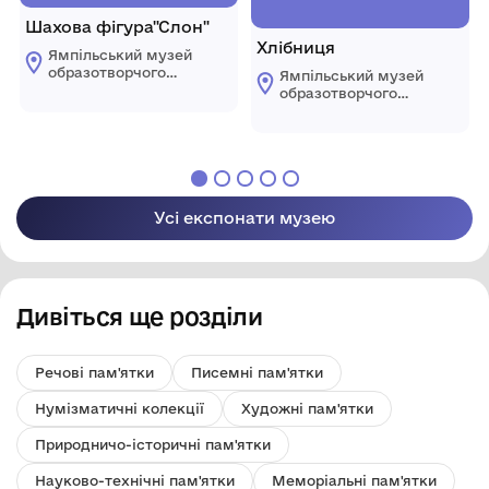
Шахова фігура"Слон"
Хлібниця
Ямпільський музей
образотворчого
Ямпільський музей
мистецтва
образотворчого
мистецтва
Усі експонати музею
Дивіться ще розділи
Речові пам'ятки
Писемні пам'ятки
Нумізматичні колекції
Художні пам'ятки
Природничо-історичні пам'ятки
Науково-технічні пам'ятки
Меморіальні пам'ятки