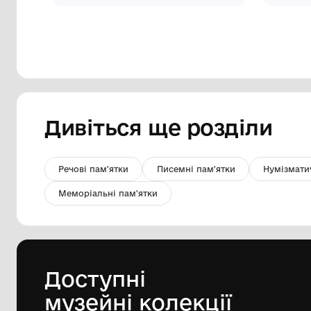
Наперсток
Національний історико-
архітектурний заповідник "Кам'янець"
XVІ-XVII ст.