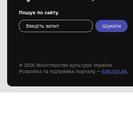
Дивіться ще розді
Речові пам'ятки
Писемні пам'ятки
Меморіальні пам'ятки
Доступні
музейні колекції