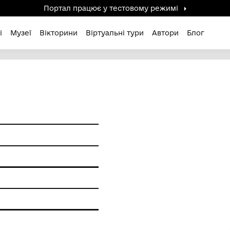
Портал працює у тестов
дені / Зниклі
Музеї
Вікторини
Віртуальні ту
 до н.е.
и