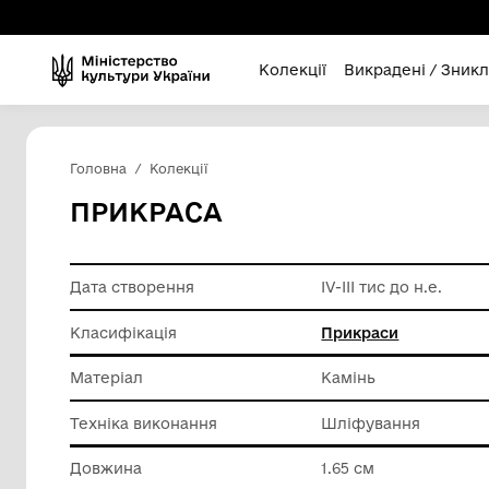
Колекції
Викра
Головна
Колекції
ПРИКРАСА
Дата створення
ІV-ІІІ тис
Класифікація
Прикрас
Матеріал
Камінь