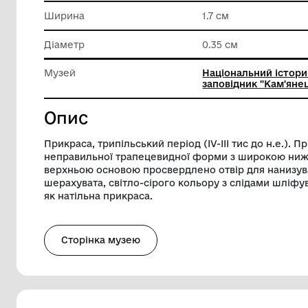
Техніка виконання
Шліфува
Довжина
1.65 см
Ширина
1.7 см
Діаметр
0.35 см
Музей
Націона
заповідн
Опис
Прикраса, трипільський період (ІV-ІІІ ти
неправильної трапецевидної форми з 
верхньою основою просвердлено отвір 
шерахувата, світло-сірого кольору з с