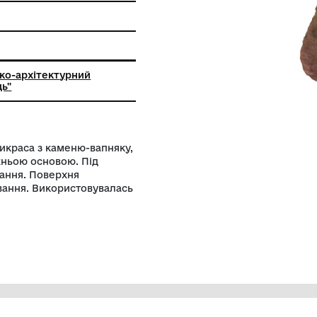
ння
льний історико-архітектурний
ик "Кам'янець"
с до н.е.). Прикраса з каменю-вапняку,
широкою нижньою основою. Під
для нанизування. Поверхня
лідами шліфування. Використовувалась