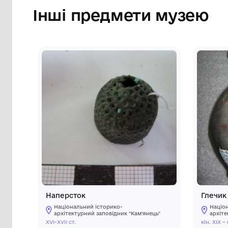
як натільна прикраса.
Сторінка музею
Інші предмети му