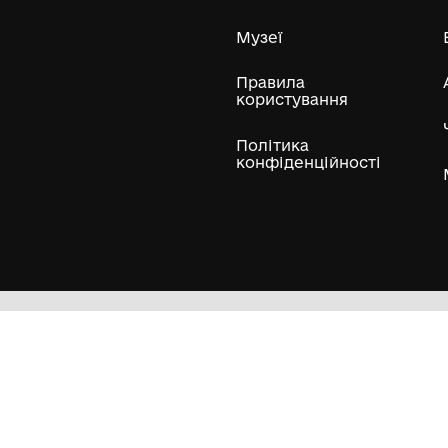
ли
Нумізматичні колекції
Художні пам'ятки
Гол
Кол