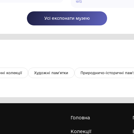
Глечик
Ли
ав
Національний історико-
архітектурний заповідник "Кам'янець"
кін. ХІХ – пер. пол. ХХ ст.
197
Усі експонати м