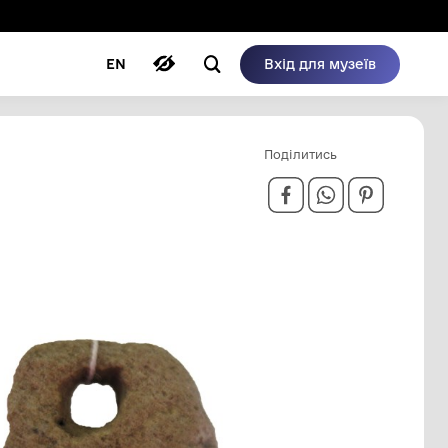
ому режимі
ри
Автори
Блог
EN