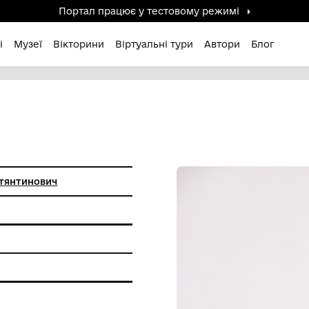
Портал працює у тестов
дені / Зниклі
Музеї
Вікторини
Віртуальні ту
 Владлен Костянтинович
ура