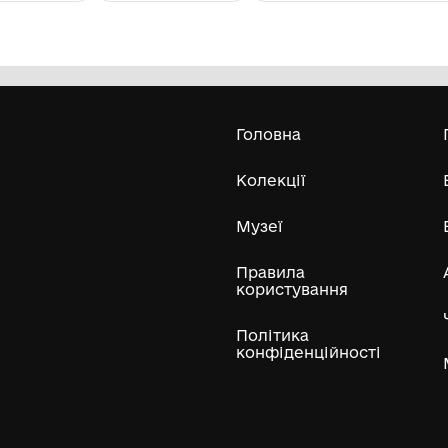
Помістя фрау Шток-Вінтер
Д
Тернопільський обласний художній
музей
1994
198
Усі експонати м
ли
Нумізматичні колекції
Художні пам'ятки