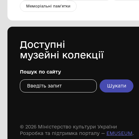
У Карпатах
Тернопільський обласний художній
музей
1960-ті
Дивіться ще розді
Речові пам'ятки
Писемні пам'ятки