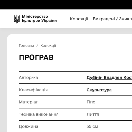
Колекції
Викра
Головна
Колекції
ПРОГРАВ
Автор/ка
Дубінін
Класифікація
Скульпт
Матеріал
Гіпс