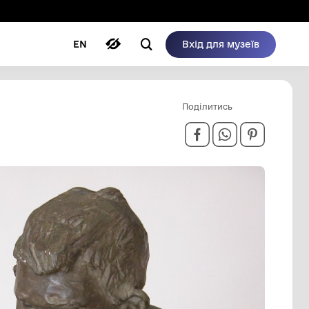
ому режимі
ри
Автори
Блог
EN