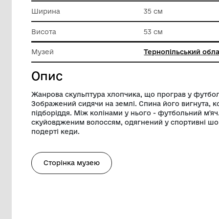
Техніка виконання
Лиття
Довжина
55 см
Ширина
35 см
Висота
53 см
Музей
Тернопі
Опис
Жанрова скульптура хлопчика, що прогр
Зображений сидячи на землі. Спина його
підборіддя. Між колінами у нього - фут
скуйовдженим волоссям, одягнений у сп