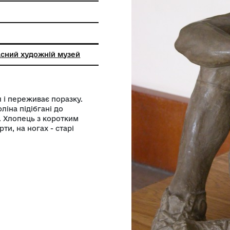
льський обласний художній музей
ав у футбол і переживає поразку.
 вигнута, коліна підібгані до
больний м'яч. Хлопець з коротким
ортивні шорти, на ногах - старі