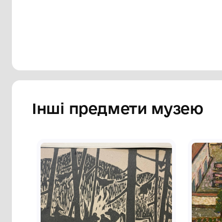
подерті кеди.
Сторінка музею