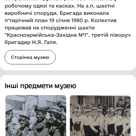
робочому одязі та касках. На з.п. шахтні
виробничі споруди. Бригада виконала
п'тирічний план 19 січня 1980 р. Колектив
працював на спорудженні шахти
"Красноармійська-Західна №1". третій ліворуч
бригадир Н.Я. Галя.
Сторінка музею
Інші предмети музею