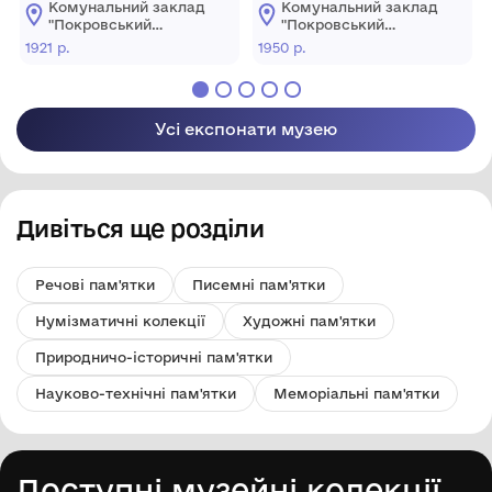
Комунальний заклад
Комунальний заклад
Красноармійської
"Покровський
"Покровський
районної ради
історичний музей"
історичний музей"
1921 р.
1950 р.
депутатів трудящих.
Усі експонати музею
Дивіться ще розділи
Речові пам'ятки
Писемні пам'ятки
Нумізматичні колекції
Художні пам'ятки
Природничо-історичні пам'ятки
Науково-технічні пам'ятки
Меморіальні пам'ятки
Доступні музейні колекції