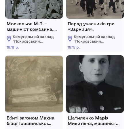
Москальов М.Л. –
Парад учасників гри
машиніст комбайна,
«Зарниця».
наставник з
Комунальний заклад
Комунальний заклад
вінничанами С.
"Покровський
"Покровський
Кузьминським та
історичний музей"
історичний музей"
1979 р.
1975 р.
братами Шаповалами.
Шахта ім. Димитрова
виробничого
об’єднання
«Красноармійськвугілля».
Вбиті загоном Махна
Шатиленко Марія
бійці Гришинської
Микитівна, машиніст
кінної міліції.
паровоза, депутат