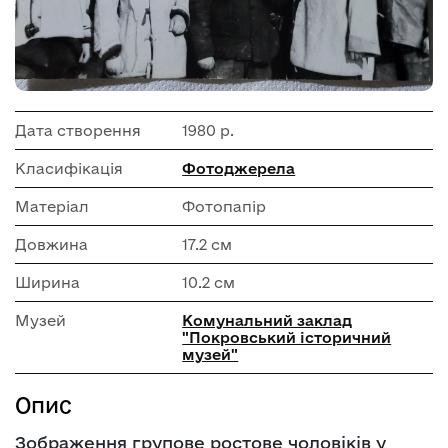
Дата створення
1980 р.
Класифікація
Фотоджерела
Матеріал
Фотопапір
Довжина
17.2 см
Ширина
10.2 см
Музей
Комунальний заклад
"Покровський історичний
музей"
Опис
Зображення групове ростове чоловіків у