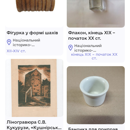
Фігурка у формі шахів
Флакон, кінець ХІХ –
початок ХХ ст.
Національний
історико-
Національний
архітектурний
історико-
XІI-XІV ст.
заповідник
кінець ХІХ – початок ХХ
архітектурний
ст.
"Кам'янець"
заповідник
"Кам'янець"
Ліногравюра С.В.
Кукурузи, «Кушнірська
Баночка для приправ