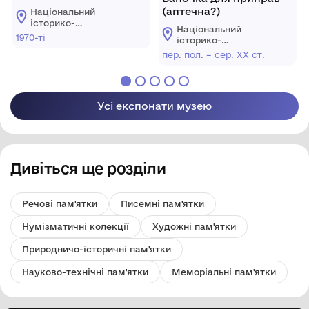
башта, ХVI ст.», 70-ті рр.
(аптечна?)
Національний
ХХ ст.
історико-
Національний
архітектурний
1970-ті
історико-
заповідник
архітектурний
пер. пол. – сер. ХХ ст.
"Кам'янець"
заповідник
"Кам'янець"
Усі експонати музею
Дивіться ще розділи
Речові пам'ятки
Писемні пам'ятки
Нумізматичні колекції
Художні пам'ятки
Природничо-історичні пам'ятки
Науково-технічні пам'ятки
Меморіальні пам'ятки