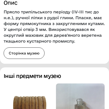
Опис
Прясло трипільського періоду (ІV-ІІІ тис до
н.е.), ручної ліпки з рудої глини. Пласке, має
форму прямокутника з закругленими кутами.
У центрі отвір 3 мм. Використовувався як
округлий маховик для дерев'яного веретена
ткацького кустарного промислу.
Сторінка музею
Інші предмети музею