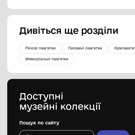
Перстень
Національний історико-
архітектурний заповідник "Кам'янець"
XVІ-XVII ст.