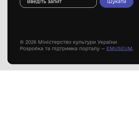
Дивіться ще розді
Речові пам'ятки
Писемні пам'ятки
Меморіальні пам'ятки
Доступні
музейні колекції
Пошук по сайту