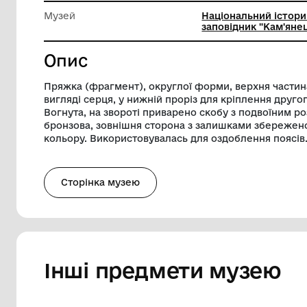
Довжина
4.7 см
Ширина
4.2 см
Музей
Націона
заповідн
Опис
Пряжка (фрагмент), округлої форми, в
вигляді серця, у нижній проріз для крі
Вогнута, на звороті приварено скобу з
бронзова, зовнішня сторона з залишка
кольору. Використовувалась для оздобл
Сторінка музею