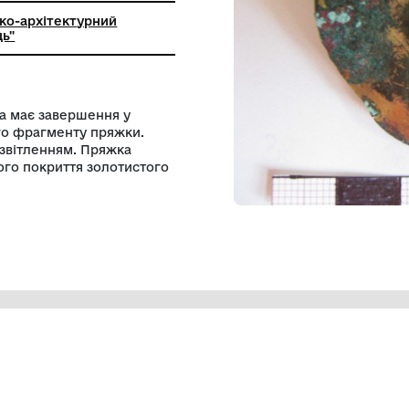
льний історико-архітектурний
ик "Кам'янець"
ерхня частина має завершення у
плення другого фрагменту пряжки.
 подвоїним розвітленням. Пряжка
ми збереженого покриття золотистого
ення поясів.