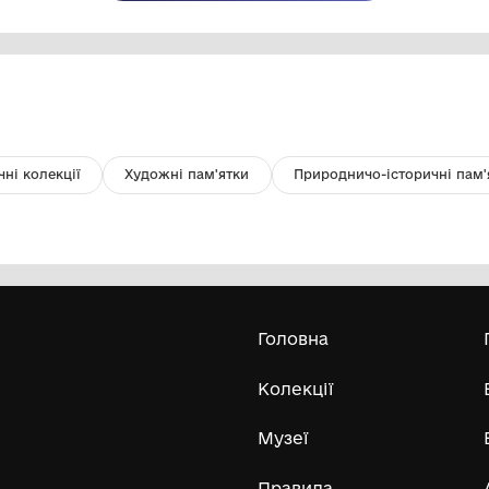
Ступка, перша пол. ХХ ст
Ка
Національний історико-
архітектурний заповідник "Кам'янець"
перша пол. ХХ ст
поч
Усі експонати м