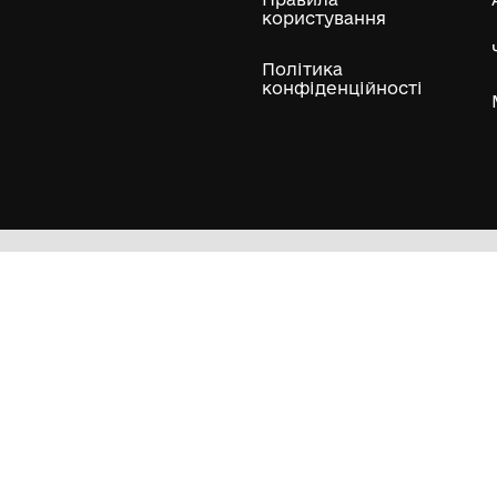
ли
Нумізматичні колекції
Художні пам'ятки
Гол
Кол
Муз
Пра