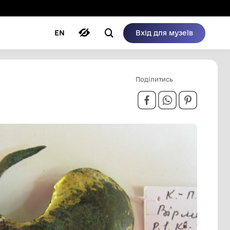
ому режимі
ри
Автори
Блог
EN