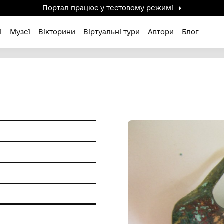
Портал працює у тестов
дені / Зниклі
Музеї
Вікторини
Віртуальні ту
ам'ятки