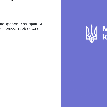
ний заклад Буринської міської ради
кий краєзнавчий музей імені Павла
ої збруї. Круглої форми. Краї пряжки
и. Посередині пряжки вирізані два