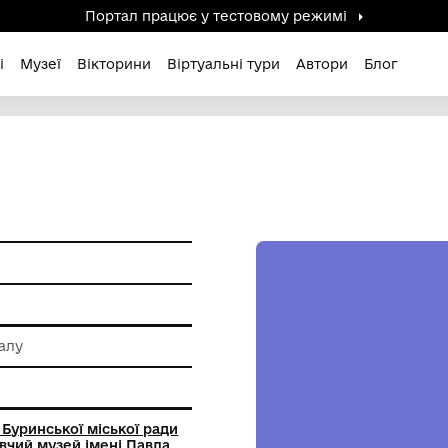
Портал працює у тестов
дені / Зниклі
Музеї
Вікторини
Віртуальні ту
СЬ.
ам'ятки
 обробки металу