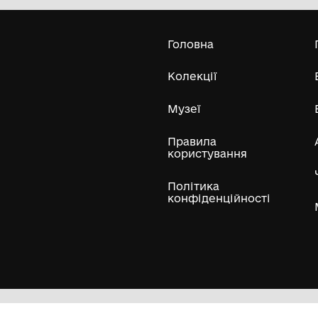
Комунальний заклад Буринської
міської ради "Буринський
краєзнавчий музей імені Павла
Попова"
Усі експонати м
ли
Нумізматичні колекції
Художні пам'ятки