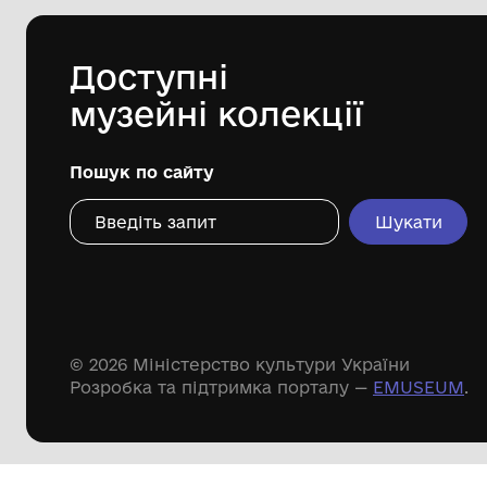
Комунальний заклад Буринської
міської ради "Буринський
краєзнавчий музей імені Павла
Попова"
Дивіться ще розді
Речові пам'ятки
Писемні пам'ятки
Меморіальні пам'ятки