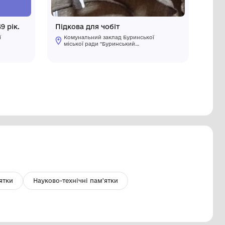
Гроші. 1 шилінг. Бофон. 1949 рік.
Підкова д
Комунальний заклад Буринської
Комуналь
міської ради "Буринський
міської 