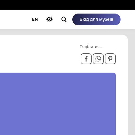
ому режимі
ри
Автори
Блог
EN