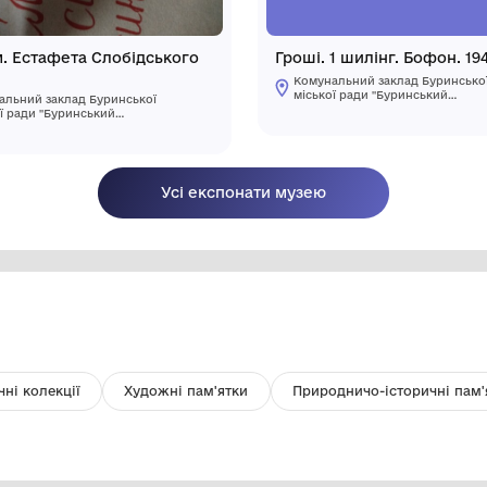
Альбом. Естафета Слобідського
СБК.