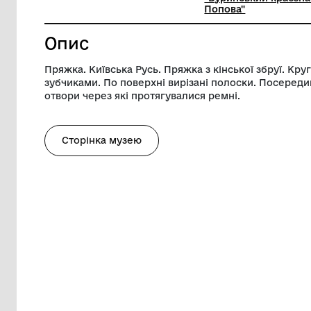
Ширина
4.5 см
Музей
Комуналь
"Буринсь
Попова"
Опис
Пряжка. Київська Русь. Пряжка з кінськ
зубчиками. По поверхні вирізані полоск
отвори через які протягувалися ремні.
Сторінка музею