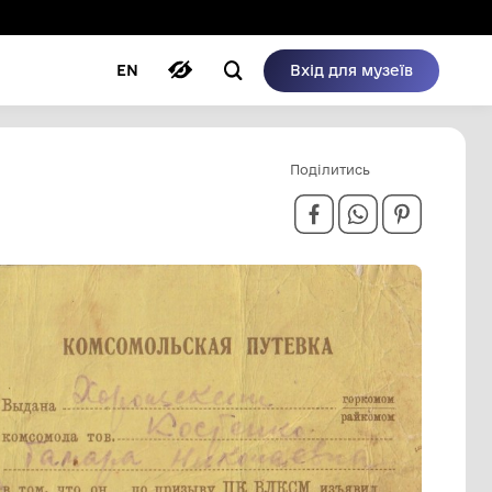
ому режимі
ри
Автори
Блог
EN