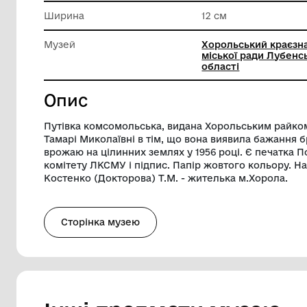
Техніка виконання
Друк
Висота
7.3 см
Ширина
12 см
Музей
Хорольс
міської 
області
Опис
Путівка комсомольська, видана Хорол
Тамарі Миколаївні в тім, що вона виявил
врожаю на цілинних землях у 1956 році
комітету ЛКСМУ і підпис. Папір жовтого 
Костенко (Докторова) Т.М. - жителька м