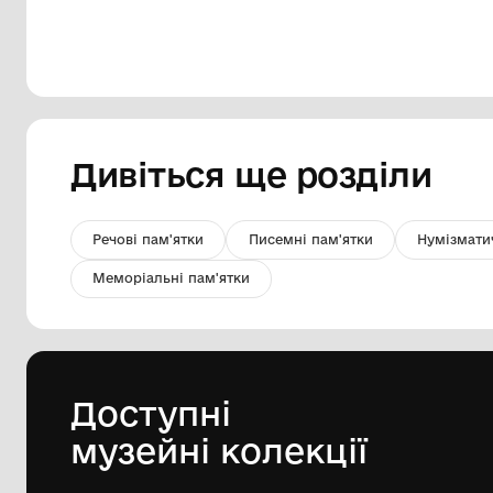
НКМ Сорочка чоловіча
Хорольський краєзнавчий музей
Хорольської міської ради
Лубенського району Полтавської
Поч. ХХст.
області