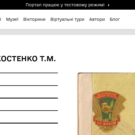
Портал працює у тестов
дені / Зниклі
Музеї
Вікторини
Віртуальні ту
ЬКА КОСТЕНКО Т.М.
 пам'ятки