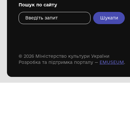
Дивіться ще розді
Речові пам'ятки
Писемні пам'ятки
Меморіальні пам'ятки
Доступні
музейні колекції