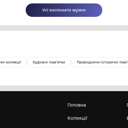
Гребінь
Н
Хорольський краєзнавчий музей
Хорольської міської ради
Лубенського району Полтавської
XI
області
Усі експонати м