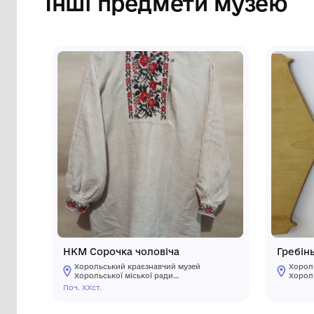
Сторінка музею
Інші предмети му