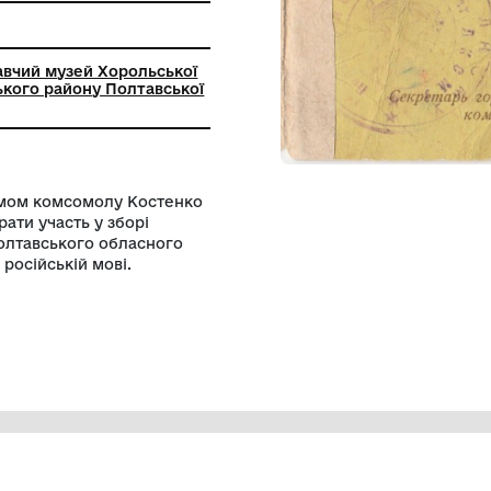
ький краєзнавчий музей Хорольської
ради Лубенського району Полтавської
ьським райкомом комсомолу Костенко
а бажання брати участь у зборі
. Є печатка Полтавського обласного
кольору. На російській мові.
.Хорола.