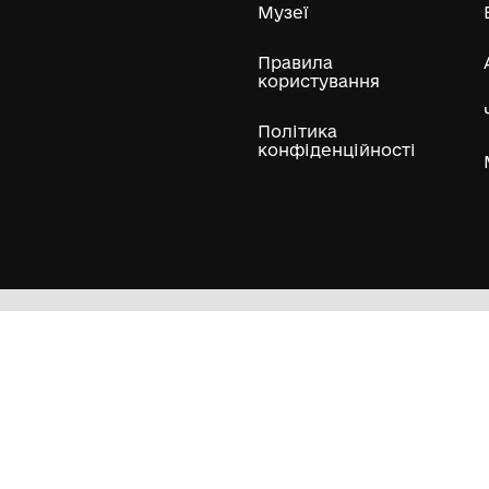
ли
Нумізматичні колекції
Художні пам'ятки
Гол
Кол