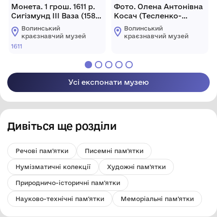
Монета. 1 грош. 1611 р.
Фото. Олена Антонівна
Сигізмунд ІІІ Ваза (1587-
Косач (Тесленко-
1632)
Приходько).
Волинський
Волинський
краєзнавчий музей
краєзнавчий музей
1611
Усі експонати музею
Дивіться ще розділи
Речові пам'ятки
Писемні пам'ятки
Нумізматичні колекції
Художні пам'ятки
Природничо-історичні пам'ятки
Науково-технічні пам'ятки
Меморіальні пам'ятки