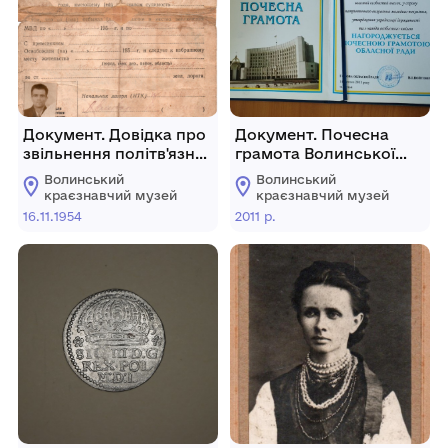
Документ. Довідка про
Документ. Почесна
звільнення політв'язня
грамота Волинської
М. П. Куделі з табору.
обласної ради
Волинський
Волинський
Кордуновій С. Д.
краєзнавчий музей
краєзнавчий музей
16.11.1954
2011 р.