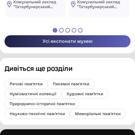
Комунальний заклад
Комунальний заклад
"Татарбунарський
"Татарбунарський
історико -
історико -
краєзнавчий музей"
краєзнавчий музей"
Татарбунарської
Татарбунарської
міської ради
міської ради
Усі експонати музею
Дивіться ще розділи
Речові пам'ятки
Писемні пам'ятки
Нумізматичні колекції
Художні пам'ятки
Природничо-історичні пам'ятки
Науково-технічні пам'ятки
Меморіальні пам'ятки