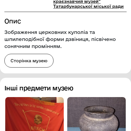
краєзнавчий музей"
Татарбунарської міської ради
Опис
Зображення церковних куполіа та
шпилеподібної форми дзвіниця, пісвічено
сонячним промінням.
Сторінка музею
Інші предмети музею