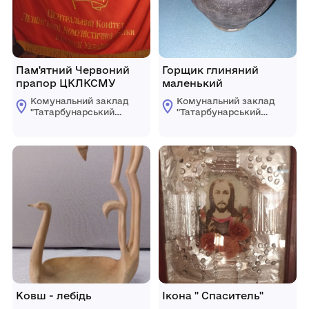
Пам'ятний Червоний
Горщик глиняний
прапор ЦКЛКСМУ
маленький
Комунальний заклад
Комунальний заклад
"Татарбунарський
"Татарбунарський
історико -
історико -
краєзнавчий музей"
краєзнавчий музей"
Татарбунарської
Татарбунарської
міської ради
міської ради
Ковш - лебідь
Ікона " Спаситель"