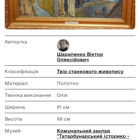
Автор/ка
Шарапенко Віктор
Олексійович
Класифікація
Твір станкового живопису
Матеріал
Полотно
Техніка виконання
Олія
Ширина
81 см
Висота
68 см
Музей
Комунальний заклад
"Татарбунарський історико -