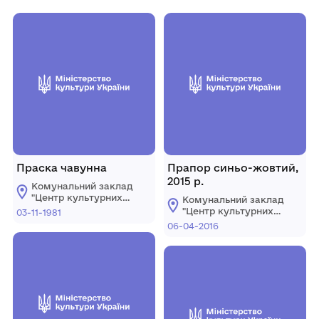
Праска чавунна
Прапор синьо-жовтий,
2015 р.
Комунальний заклад
"Центр культурних
Комунальний заклад
послуг"
"Центр культурних
03-11-1981
Костопільської
послуг"
06-04-2016
міської ради
Костопільської
міської ради