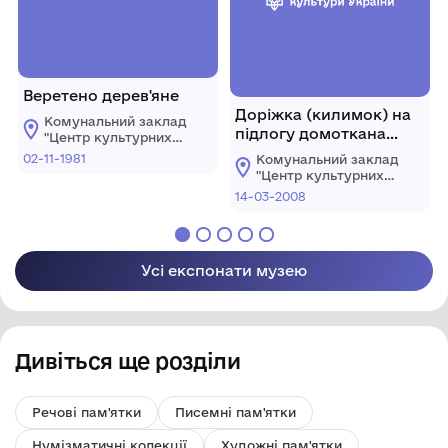
Веретено дерев'яне
Доріжка (килимок) на
Комунальний заклад
підлогу домоткана
"Центр культурних
1960-х. р.
послуг"
02-11-1981
Комунальний заклад
Костопільської
"Центр культурних
міської ради
послуг"
14-03-2008
Костопільської
міської ради
Усі експонати музею
Дивіться ще розділи
Речові пам'ятки
Писемні пам'ятки
Нумізматичні колекції
Художні пам'ятки