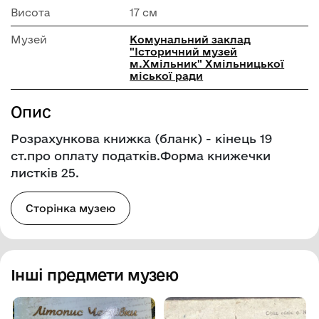
Висота
17 см
Музей
Комунальний заклад
"Історичний музей
м.Хмільник" Хмільницької
міської ради
Опис
Розрахункова книжка (бланк) - кінець 19
ст.про оплату податків.Форма книжечки
листків 25.
Сторінка музею
Інші предмети музею