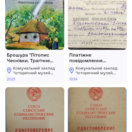
Брошура "Літопис
Платіжне
Чеснівки. Трагічне
повідомлення
століття. Автор Іван
Кульпінського З. В.
Комунальний заклад
Комунальний заклад
Ткачук
"Історичний музей
"Історичний музей
м.Хмільник"
м.Хмільник"
2023
1934
Хмільницької
Хмільницької
міської ради
міської ради