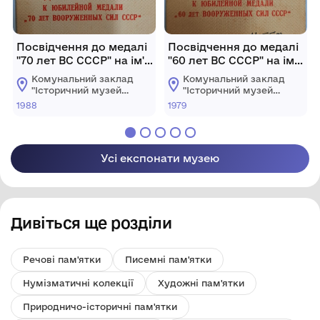
Посвідчення до медалі
Посвідчення до медалі
"70 лет ВС СССР" на ім'я
"60 лет ВС СССР" на ім'я
Олешко А Г.
Олешко А. Г.
Комунальний заклад
Комунальний заклад
"Історичний музей
"Історичний музей
м.Хмільник"
м.Хмільник"
1988
1979
Хмільницької
Хмільницької
міської ради
міської ради
Усі експонати музею
Дивіться ще розділи
Речові пам'ятки
Писемні пам'ятки
Нумізматичні колекції
Художні пам'ятки
Природничо-історичні пам'ятки