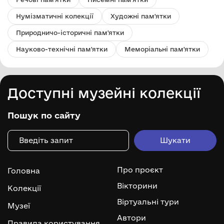
Нумізматичні колекції
Художні пам'ятки
Природничо-історичні пам'ятки
Науково-технічні пам'ятки
Меморіальні пам'ятки
Доступні музейні колекції
Пошук по сайту
Про проєкт
Головна
Вікторини
Колекції
Віртуальні тури
Музеї
Автори
Правила користування