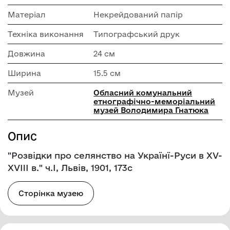
Матеріал
Некрейдований папір
Техніка виконання
Типографський друк
Довжина
24 см
Ширина
15.5 см
Музей
Обласний комунальний
етнографічно-меморіальний
музей Володимира Гнатюка
Опис
"Розвідки про селянство на Українї-Руси в XV-
XVIII в." ч.I, Львів, 1901, 173с
Сторінка музею