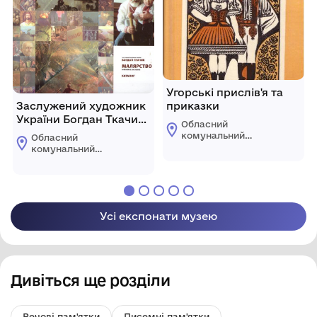
Угорські прислів'я та
Заслужений художник
приказки
України Богдан Ткачик.
Обласний
Малярство. Ювілейна
комунальний
Обласний
виставка
етнографічно-
комунальний
меморіальний музей
етнографічно-
Володимира
меморіальний музей
Гнатюка
Володимира
Гнатюка
Усі експонати музею
Дивіться ще розділи
Речові пам'ятки
Писемні пам'ятки