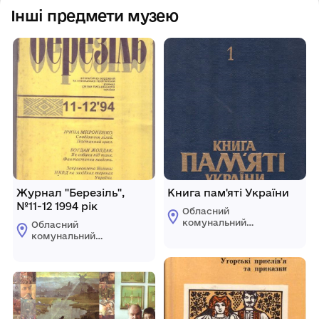
Інші предмети музею
Журнал "Березіль",
Книга пам'яті України
№11-12 1994 рік
Обласний
комунальний
Обласний
етнографічно-
комунальний
меморіальний музей
етнографічно-
Володимира
меморіальний музей
Гнатюка
Володимира
Гнатюка