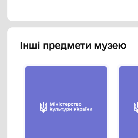
Сторінка музею
Інші предмети му