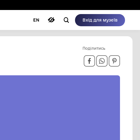
ому режимі
ри
Автори
Блог
EN