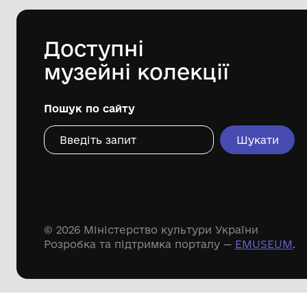
міської ради
29-09-1982
Дивіться ще розді
Речові пам'ятки
Писемні пам'ятки
Меморіальні пам'ятки