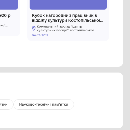
рочка жіноча святкова 1920 р.
Кубок на
відділу к
Комунальний заклад "Центр
РДА, 2007
культурних послуг" Костопільської