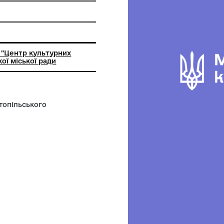
бробні техніки
ьний заклад "Центр культурних
Костопільської міської ради
 р. Виріб Костопільського