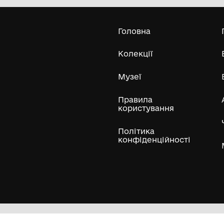
міської ради
26-07-1982
15
Усі експонати м
ли
Нумізматичні колекції
Художні пам'ятки