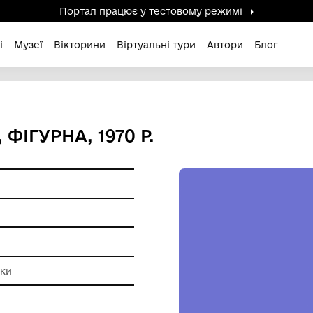
Портал працює у тестов
дені / Зниклі
Музеї
Вікторини
Віртуальні ту
'ЯНА, ФІГУРНА, 1970 Р.
14
ам'ятки
а