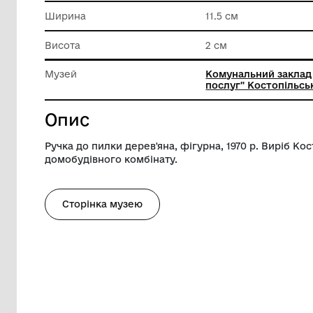
Техніка виконання
Деревоо
Довжина
13 см
Ширина
11.5 см
Висота
2 см
Музей
Комунал
послуг" 
Опис
Ручка до пилки дерев'яна, фігурна, 1970
домобудівного комбінату.