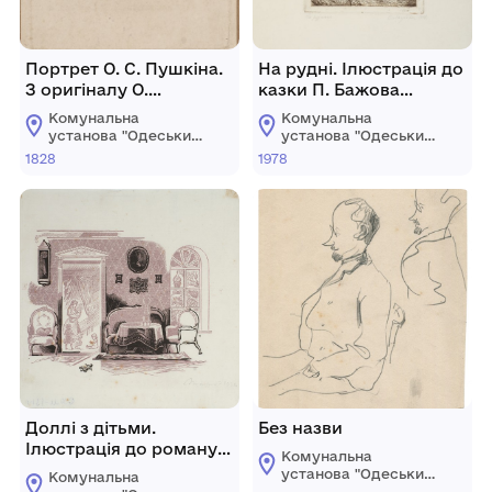
Портрет О. С. Пушкіна.
На рудні. Ілюстрація до
З оригіналу О.
казки П. Бажова
Кіпренського 1827 року
«Господарка Мідної
Комунальна
Комунальна
гори».
установа "Одеський
установа "Одеський
національний
національний
1828
1978
художній музей"
художній музей"
Доллі з дітьми.
Без назви
Ілюстрація до роману
Комунальна
Л. Толстого «Анна
установа "Одеський
Комунальна
Кареніна»
національний