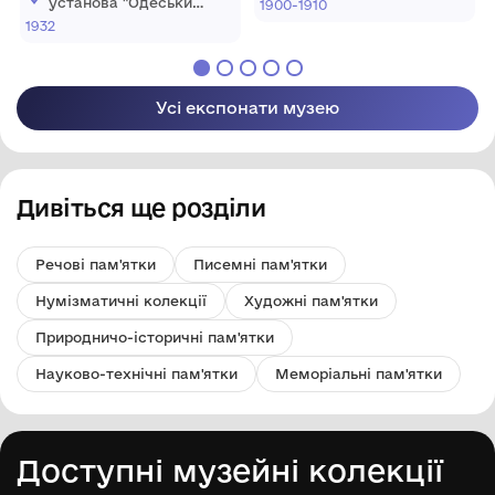
установа "Одеський
1900-1910
художній музей"
національний
1932
художній музей"
Усі експонати музею
Дивіться ще розділи
Речові пам'ятки
Писемні пам'ятки
Нумізматичні колекції
Художні пам'ятки
Природничо-історичні пам'ятки
Науково-технічні пам'ятки
Меморіальні пам'ятки
Доступні музейні колекції