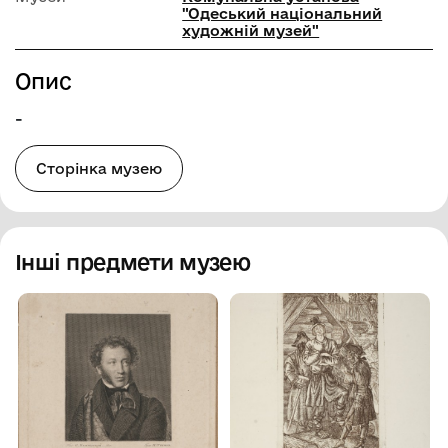
"Одеський національний
художній музей"
Опис
-
Сторінка музею
Інші предмети музею