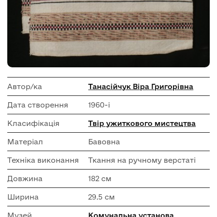
Автор/ка
Танасійчук Віра Григорівна
Дата створення
1960-і
Класифікація
Твір ужиткового мистецтва
Матеріал
Бавовна
Техніка виконання
Ткання на ручному верстаті
Довжина
182 см
Ширина
29.5 см
Музей
Комунальна установа