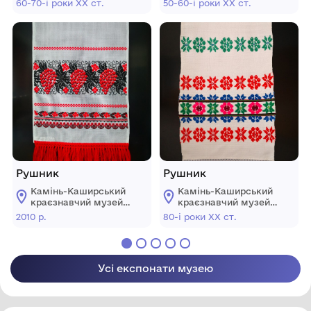
60-70-і роки ХХ ст.
50-60-і роки ХХ ст.
міської ради
міської ради
Рушник
Рушник
Камінь-Каширський
Камінь-Каширський
краєзнавчий музей
краєзнавчий музей
Камінь-Каширської
Камінь-Каширської
2010 р.
80-і роки ХХ ст.
міської ради
міської ради
Усі експонати музею