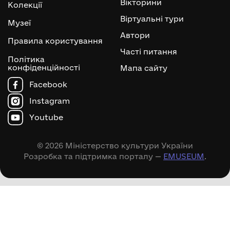
Вікторини
Колекції
Віртуальні тури
Музеї
Автори
Правила користування
Часті питання
Політика
конфіденційності
Мапа сайту
Facebook
Instagram
Youtube
© 2026 Міністерство культури України
Розробка та підтримка порталу —
EMUSEUM
.