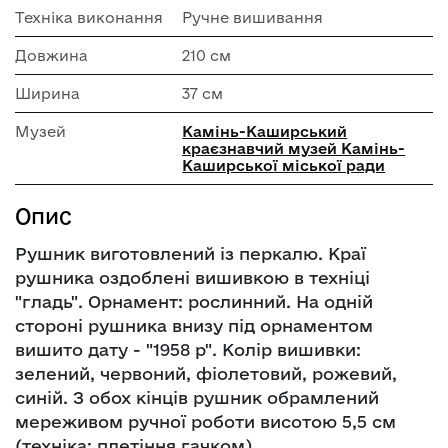
Техніка виконання
Ручне вишивання
Довжина
210 см
Ширина
37 см
Музей
Камінь-Каширський
краєзнавчий музей Камінь-
Каширської міської ради
Опис
Рушник виготовлений із перкалю. Краї
рушника оздоблені вишивкою в техніці
"гладь". Орнамент: рослинний. На одній
стороні рушника внизу під орнаментом
вишито дату - "1958 р". Колір вишивки:
зелений, червоний, фіолетовий, рожевий,
синій. З обох кінців рушник обрамлений
мереживом ручної роботи висотою 5,5 см
(техніка: плетіння гачком).