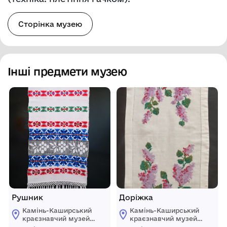
Сторінка музею
Інші предмети музею
Рушник
Доріжка
Камінь-Каширський
Камінь-Каширський
краєзнавчий музей
краєзнавчий музей
Камінь-Каширської
Камінь-Каширської