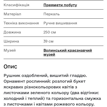
Класифікація
Предмети побуту
Матеріал
Перкаль
Техніка виконання
Ручне вишивання
Довжина
250 см
Ширина
39 см
Музей
Волинський краєзнавчий
музей
Опис
Рушник оздоблений, вишитий гладдю.
Орнамент рослинний: розлогий букет
яскравих різнокольорових квітів з
листочками зеленого кольору (два відтінки:
холодний і теплий) та горизонтальна смужка
з листочками і квітами рожевого кольору.