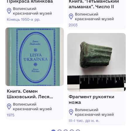
Прикраса ялинкова
Книга. "Гетьманський
альманах". Число ІІ
Волинський
краєзнавчий музей
Волинський
краєзнавчий музей
Кінець 1950-х рр.
2003
Книга. Семен
Шаховський. Леся
Фрагмент рукоятки
Українка
ножа
Волинський
краєзнавчий музей
Волинський
краєзнавчий музей
1975
ІІІ-І тис. до н. е.