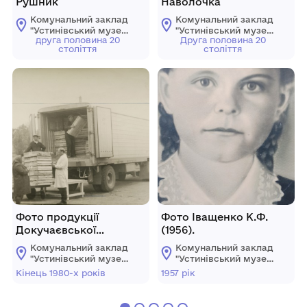
Рушник
Наволочка
Комунальний заклад
Комунальний заклад
"Устинівський музей
"Устинівський музей
друга половина 20
Друга половина 20
історії" Устинівської
історії" Устинівської
століття
століття
селищної ради
селищної ради
Фото продукції
Фото Іващенко К.Ф.
Докучаєвської
(1956).
птахофабрики.
Комунальний заклад
Комунальний заклад
"Устинівський музей
"Устинівський музей
історії" Устинівської
історії" Устинівської
Кінець 1980-х років
1957 рік
селищної ради
селищної ради