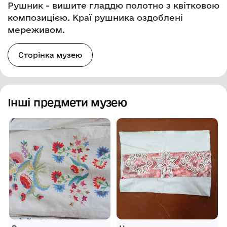
Рушник - вишите гладдю полотно з квітковою
композицією. Краї рушника оздоблені
мереживом.
Сторінка музею
Інші предмети музею