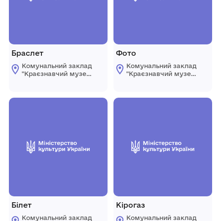
Браслет
Фото
Комунальний заклад
Комунальний заклад
"Краєзнавчий музей
"Краєзнавчий музей
" Піщанської
" Піщанської
селищної ради
селищної ради
Білет
Кірогаз
Комунальний заклад
Комунальний заклад