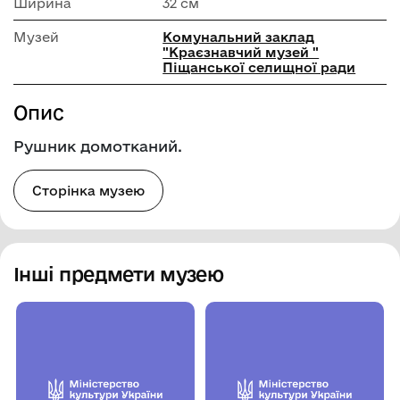
Ширина
32 см
Музей
Комунальний заклад
"Краєзнавчий музей "
Піщанської селищної ради
Опис
Рушник домотканий.
Сторінка музею
Інші предмети музею