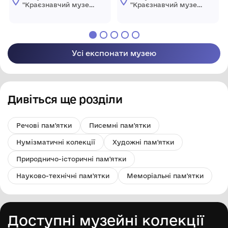
"Краєзнавчий музей
"Краєзнавчий музей
" Піщанської
" Піщанської
селищної ради
селищної ради
Усі експонати музею
Дивіться ще розділи
Речові пам'ятки
Писемні пам'ятки
Нумізматичні колекції
Художні пам'ятки
Природничо-історичні пам'ятки
Науково-технічні пам'ятки
Меморіальні пам'ятки
Доступні музейні колекції