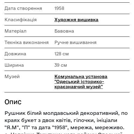
Дата створення
1958
Класифікація
Художня вишивка
Матеріал
Бавовна
Техніка виконання
Ручне вишивання
Довжина
128 см
Ширина
39 см
Музей
Комунальна установа
"Одеський історико-
краєзнавчий музей"
Опис
Рушник білий молдавський декоративний, по
краях букет з двох квітів, гілочки, ініціали
"Я.М", "П" та дата "1958", мережа, мереживо.