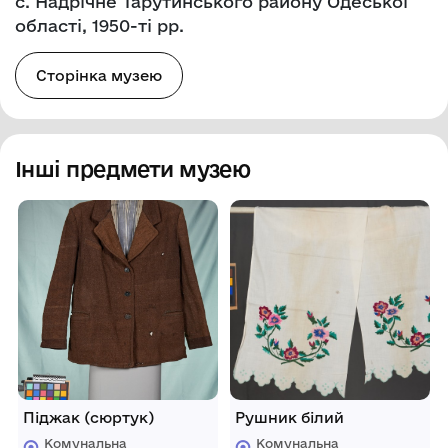
с. Надрічне Тарутинського району Одеської
області, 1950-ті рр.
Сторінка музею
Інші предмети музею
Піджак (сюртук)
Рушник білий
Комунальна
Комунальна