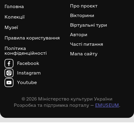
Про проєкт
Головна
Вікторини
Колекції
Віртуальні тури
Музеї
Автори
Правила користування
Часті питання
Політика
конфіденційності
Мапа сайту
Facebook
Instagram
Youtube
© 2026 Міністерство культури України
Розробка та підтримка порталу —
EMUSEUM
.