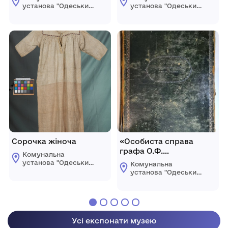
установа "Одеський
установа "Одеський
історико-
історико-
краєзнавчий музей"
краєзнавчий музей"
Сорочка жіноча
«Особиста справа
графа О.Ф.
Комунальна
Ланжерона», 1788-1830-
установа "Одеський
Комунальна
і рр.
історико-
установа "Одеський
краєзнавчий музей"
історико-
краєзнавчий музей"
Усі експонати музею