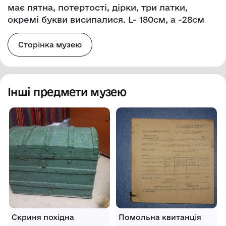
має пятна, потертості, дірки, три латки,
окремі букви висипалися. L- 180см, а -28см
Сторінка музею
Інші предмети музею
Скриня похідна
Помольна квитанція