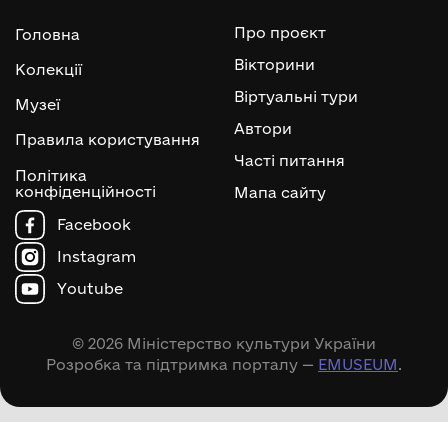
Про проєкт
Головна
Вікторини
Колекції
Віртуальні тури
Музеї
Автори
Правила користування
Часті питання
Політика
конфіденційності
Мапа сайту
Facebook
Instagram
Youtube
© 2026 Міністерство культури України
Розробка та підтримка порталу —
EMUSEUM
.