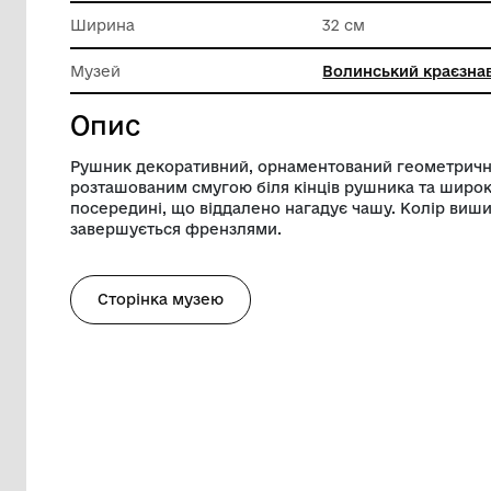
Техніка виконання
Техніки 
Довжина
186 см
Ширина
32 см
Музей
Волинсь
Опис
Рушник декоративний, орнаментований
розташованим смугою біля кінців рушн
посередині, що віддалено нагадує чашу
завершується френзлями.