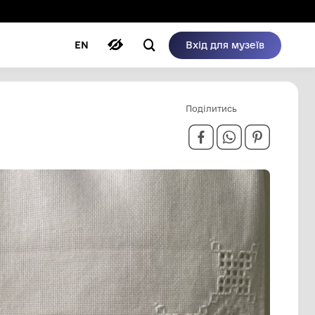
ому режимі
ри
Автори
Блог
EN