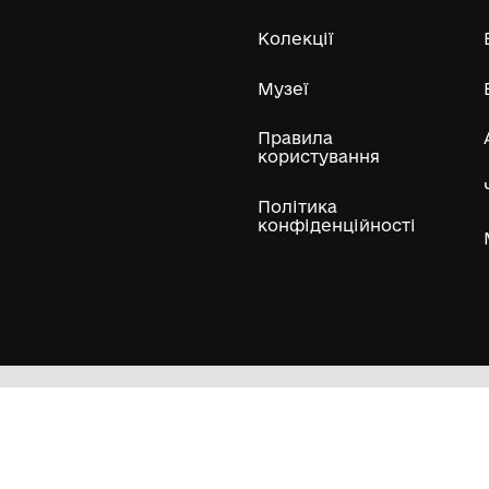
с
Волинський краєзнавчий музей
1939
20
Усі експонати м
ли
Нумізматичні колекції
Художні пам'ятки