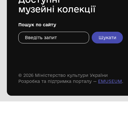
звичайний
Волинський краєзнавчий музей
2015 р.
Дивіться ще розді
Речові пам'ятки
Писемні пам'ятки
Меморіальні пам'ятки