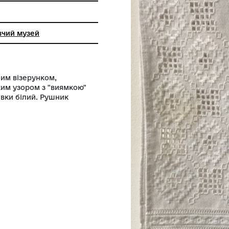
ткацтва та шиття
кий краєзнавчий музей
 геометричним візерунком,
ика та широким узором з "виямкою"
. Колір вишивки білий. Рушник