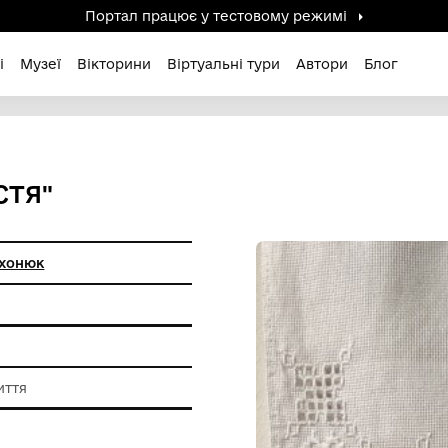
Портал працює у тестов
дені / Зниклі
Музеї
Вікторини
Віртуальні ту
ПРИЧАСТЯ"
 Світлана Махонюк
ам'ятки