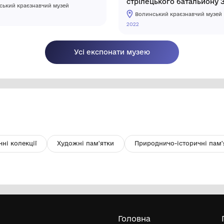
Книга "Новий Заповіт"
Ш