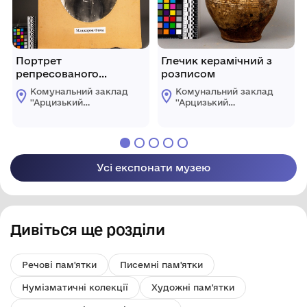
Портрет
Глечик керамічний з
репресованого
розписом
радянською владою
Комунальний заклад
Комунальний заклад
''Арцизький
''Арцизький
історико-
історико-
краєзнавчий музей''
краєзнавчий музей''
Арцизької міської
Арцизької міської
ради
ради
Усі експонати музею
Дивіться ще розділи
Речові пам'ятки
Писемні пам'ятки
Нумізматичні колекції
Художні пам'ятки