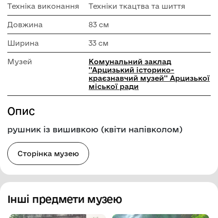
Техніка виконання
Техніки ткацтва та шиття
Довжина
83 см
Ширина
33 см
Музей
Комунальний заклад
''Арцизький історико-
краєзнавчий музей'' Арцизької
міської ради
Опис
рушник із вишивкою (квіти напівколом)
Сторінка музею
Інші предмети музею