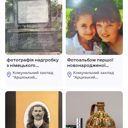
фотографія надгробку
Фотоальбом першої
з німецького
новонародженої
кладовища с.Теплиця
дитини в Арцизькому
Комунальний заклад
Комунальний заклад
(Арцизький район)
районі в третьому
''Арцизький
''Арцизький
тисячолітті
історико-
історико-
краєзнавчий музей''
краєзнавчий музей''
Арцизької міської
Арцизької міської
ради
ради