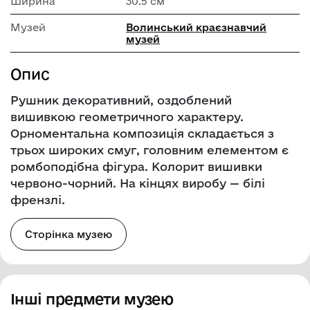
Ширина
30.5 см
Музей
Волинський краєзнавчий
музей
Опис
Рушник декоративний, оздоблений
вишивкою геометричного характеру.
Орноментальна композиція складається з
трьох широких смуг, головним елементом є
ромбоподібна фігура. Колорит вишивки
червоно-чорний. На кінцях виробу — білі
френзлі.
Сторінка музею
Інші предмети музею