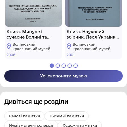
Книга. Минуле і
Книга. Науковий
сучасне Волині та
збірник. Леся Українка і
Полісся. Олика і
родина Косачів в
Волинський
Волинський
Радзивілли в історії
контексті української
краєзнавчий музей
краєзнавчий музей
Волині та України
та світової культури
2006
2001
Усі експонати музею
Дивіться ще розділи
Речові пам'ятки
Писемні пам'ятки
Нумізматичні колекції
Художні пам'ятки