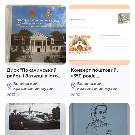
Диск "Локачинський
Конверт поштовий.
район і Затурці в історії
«350 років.
України та Волині"
Берестецька битва»
Волинський
Волинський
краєзнавчий музей
краєзнавчий музей
2013 р.
2000