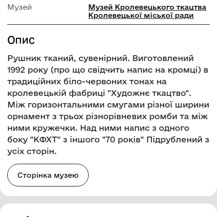
Музей
Музей Кролевецького ткацтва
Кролевецької міської ради
Опис
Рушник тканий, сувенірний. Виготовлений
1992 року (про що свідчить напис на кромці) в
традиційних біло-червоних тонах на
кролевецькій фабриці "Художнє ткацтво".
Між горизонтальними смугами різної ширини
орнамент з трьох різнорівневих ромби та між
ними кружечки. Над ними напис з одного
боку "КФХТ" з іншого "70 років" Підрублений з
усіх сторін.
Сторінка музею