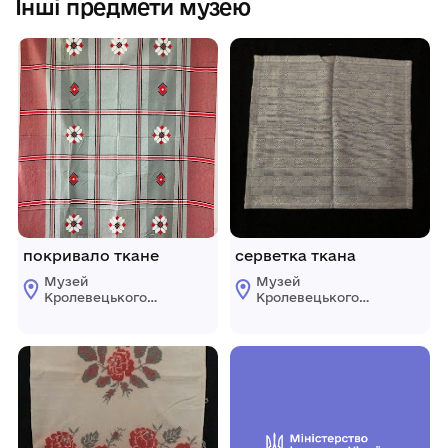
Інші предмети музею
покривало ткане
серветка ткана
Музей
Музей
Кролевецького
Кролевецького
ткацтва
ткацтва
Кролевецької
Кролевецької
міської ради
міської ради