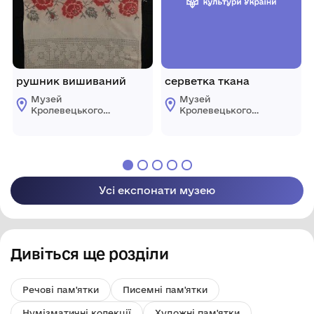
рушник вишиваний
серветка ткана
Музей
Музей
Кролевецького
Кролевецького
ткацтва
ткацтва
Кролевецької
Кролевецької
міської ради
міської ради
Усі експонати музею
Дивіться ще розділи
Речові пам'ятки
Писемні пам'ятки
Нумізматичні колекції
Художні пам'ятки