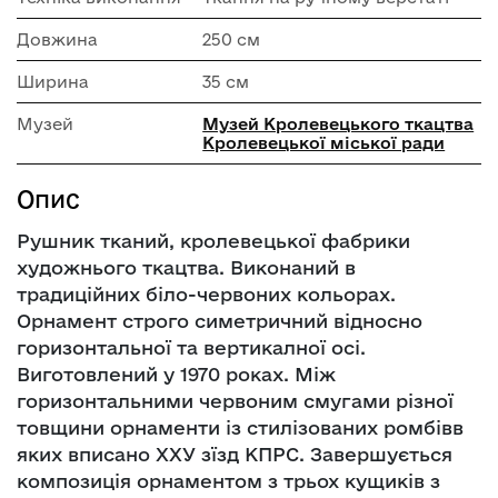
Довжина
250 см
Ширина
35 см
Музей
Музей Кролевецького ткацтва
Кролевецької міської ради
Опис
Рушник тканий, кролевецької фабрики
художнього ткацтва. Виконаний в
традиційних біло-червоних кольорах.
Орнамент строго симетричний відносно
горизонтальної та вертикалної осі.
Виготовлений у 1970 роках. Між
горизонтальними червоним смугами різної
товщини орнаменти із стилізованих ромбівв
яких вписано ХХУ зїзд КПРС. Завершується
композиція орнаментом з трьох кущиків з