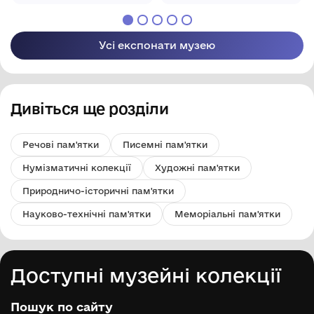
Кролевецької
Кролевецької
міської ради
міської ради
Усі експонати музею
Дивіться ще розділи
Речові пам'ятки
Писемні пам'ятки
Нумізматичні колекції
Художні пам'ятки
Природничо-історичні пам'ятки
Науково-технічні пам'ятки
Меморіальні пам'ятки
Доступні музейні колекції
Пошук по сайту