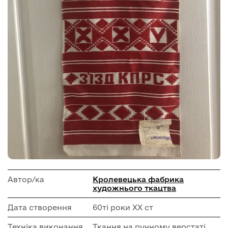
Автор/ка
Кролевецька фабрика
художнього ткацтва
Дата створення
60ті роки ХХ ст
Техніка виконання
Ткання на ручному верстаті