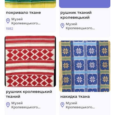
покривало ткане
рушник тканий
кролевецький
Музей
Кролевецького
Музей
ткацтва
Кролевецького
1982
Кролевецької
ткацтва
міської ради
Кролевецької
міської ради
рушник кролевецький
тканий
накидка ткана
Музей
Музей
Кролевецького
Кролевецького
ткацтва
ткацтва