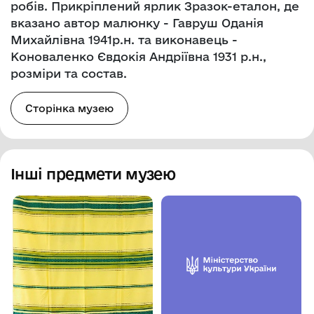
робів. Прикріплений ярлик Зразок-еталон, де
вказано автор малюнку - Гавруш Оданія
Михайлівна 1941р.н. та виконавець -
Коноваленко Євдокія Андріївна 1931 р.н.,
розміри та состав.
Сторінка музею
Інші предмети музею