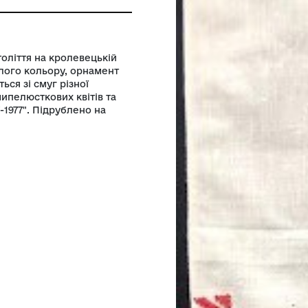
ролевецького ткацтва Кролевецької
ради
ловині ХХ століття на кролевецькій
бавовняне білого кольору, орнамент
ка складається зі смуг різної
нти з восьмипелюсткових квітів та
виткано "1917-1977". Підрублено на