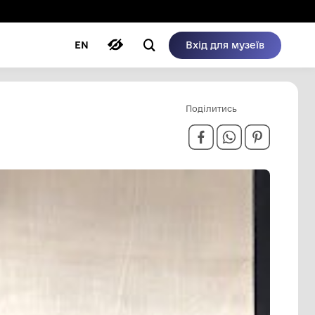
ому режимі
ри
Автори
Блог
EN