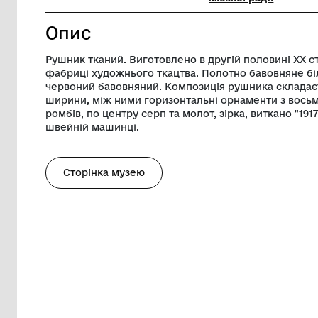
Ширина
26 см
Музей
Музей К
міської 
Опис
Рушник тканий. Виготовлено в другій по
фабриці художнього ткацтва. Полотно 
червоний бавовняний. Композиція рушни
ширини, між ними горизонтальні орнаме
ромбів, по центру серп та молот, зірка, 
швейній машинці.
Сторінка музею