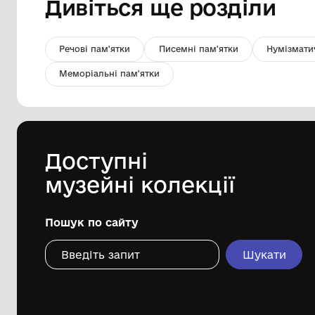
серветка ткана
Музей Кролевецького ткацтва
Кролевецької міської ради