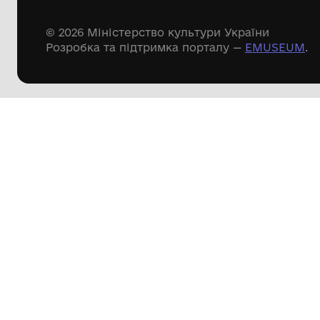
Дивіться ще розді
Речові пам'ятки
Писемні пам'ятки
Меморіальні пам'ятки