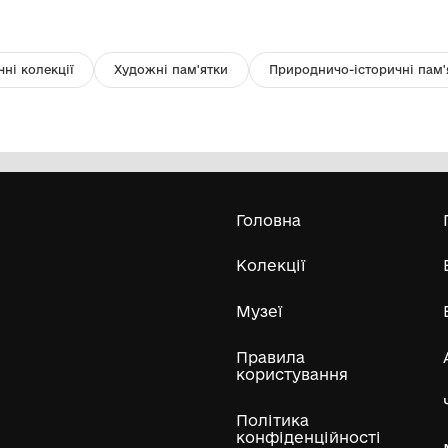
панно ткане кролевецьке
се
Музей Кролевецького ткацтва
Кролевецької міської ради