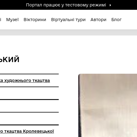
Портал працює у тестов
дені / Зниклі
Музеї
Вікторини
Віртуальні ту
ЛЕВЕЦЬКИЙ
цька фабрика художнього ткацтва