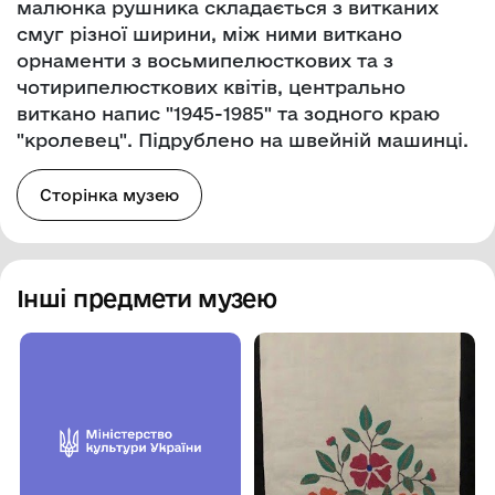
малюнка рушника складається з витканих
смуг різної ширини, між ними виткано
орнаменти з восьмипелюсткових та з
чотирипелюсткових квітів, центрально
виткано напис "1945-1985" та зодного краю
"кролевец". Підрублено на швейній машинці.
Сторінка музею
Інші предмети музею