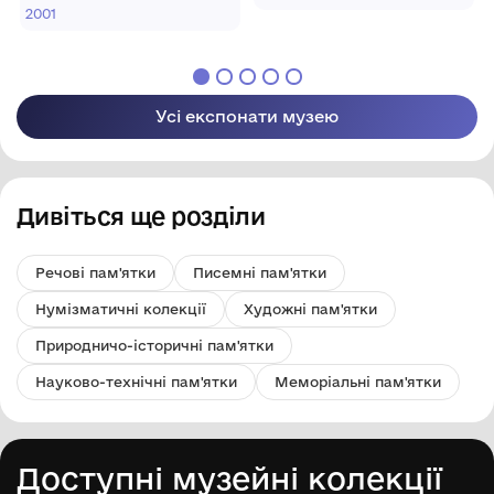
Кролевецької
ткацтва
2001
міської ради
Кролевецької
міської ради
Усі експонати музею
Дивіться ще розділи
Речові пам'ятки
Писемні пам'ятки
Нумізматичні колекції
Художні пам'ятки
Природничо-історичні пам'ятки
Науково-технічні пам'ятки
Меморіальні пам'ятки
Доступні музейні колекції