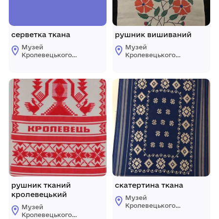
серветка ткана
рушник вишиваний
Музей
Музей
Кролевецького
Кролевецького
ткацтва
ткацтва
Кролевецької
Кролевецької
міської ради
міської ради
рушник тканий
скатертина ткана
кролевецький
Музей
Кролевецького
Музей
ткацтва
Кролевецького