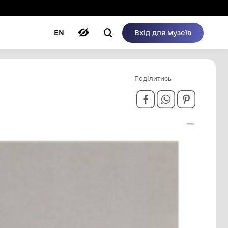
ому режимі
ри
Автори
Блог
EN