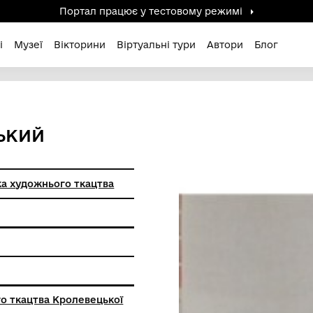
Портал працює у тестов
дені / Зниклі
Музеї
Вікторини
Віртуальні ту
ЛЕВЕЦЬКИЙ
цька фабрика художнього ткацтва