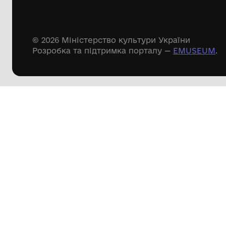
Музей Кролевецького ткацтва
Кролевецької міської ради
Дивіться ще розді
Речові пам'ятки
Писемні пам'ятки
Меморіальні пам'ятки