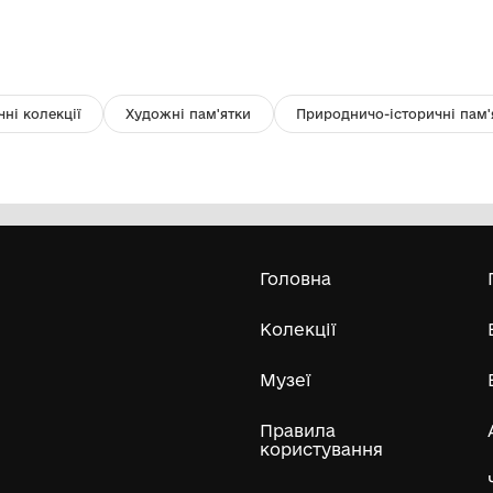
накидка накрісло ткана
р