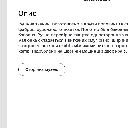
Ширина
50 см
Музей
Музей К
міської 
Опис
Рушник тканий. Виготовлено в другій по
фабриці художнього ткацтва. Полотно б
бавовна. Ручне перебірне ткацтво одно
малюнка складається з витканих смуг р
чотирипелюсткових квітів між якими вит
квітів. Підрублено на швейній машинці з
Сторінка музею