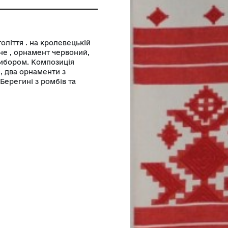
ролевецького ткацтва Кролевецької
ради
ловині ХХ століття . на кролевецькій
іле бавовняне , орнамент червоний,
стороннє з вибором. Композиція
ізної ширини, два орнаменти з
кано парно Берегині з ромбів та
 двох країв.