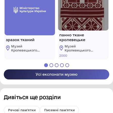
панно ткане
зразок тканий
кролевецьке
Музей
Музей
Кролевецького
Кролевецького
ткацтва
ткацтва
2000
Кролевецької
Кролевецької
міської ради
міської ради
Усі експонати музею
Дивіться ще розділи
Речові пам'ятки
Писемні пам'ятки