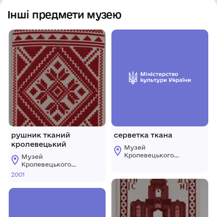
Інші предмети музею
рушник тканий
серветка ткана
кролевецький
Музей
Кролевецького
Музей
ткацтва
Кролевецького
Кролевецької
ткацтва
2001
міської ради
Кролевецької
міської ради