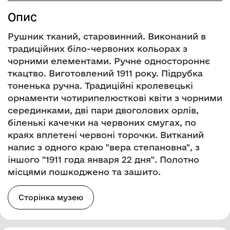
Опис
Рушник тканий, старовинний. Виконаний в
традиційних біло-червоних кольорах з
чорними елементами. Ручне одностороннє
ткацтво. Виготовлений 1911 року. Підрубка
тоненька ручна. Традиційні кролевецькі
орнаменти чотирипелюсткові квіти з чорними
серединками, дві пари двоголових орлів,
біленькі качечки на червоних смугах, по
краях вплетені червоні торочки. Витканий
напис з одного краю "вера степановна", з
іншого "1911 года января 22 дня". Полотно
місцями пошкоджено та зашито.
Сторінка музею