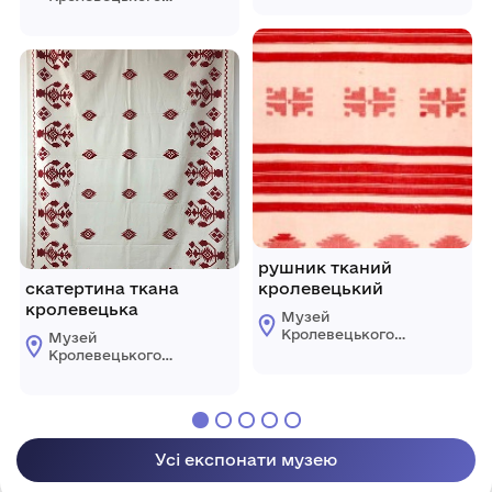
Кролевецької
ткацтва
міської ради
Кролевецької
міської ради
рушник тканий
скатертина ткана
кролевецький
кролевецька
Музей
Кролевецького
Музей
ткацтва
Кролевецького
Кролевецької
ткацтва
міської ради
Кролевецької
міської ради
Усі експонати музею