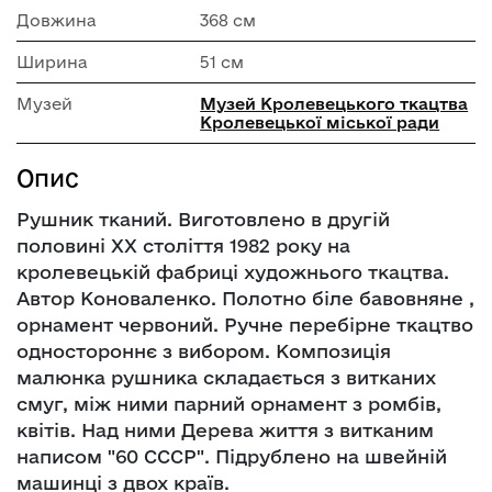
Довжина
368 см
Ширина
51 см
Музей
Музей Кролевецького ткацтва
Кролевецької міської ради
Опис
Рушник тканий. Виготовлено в другій
половині ХХ століття 1982 року на
кролевецькій фабриці художнього ткацтва.
Автор Коноваленко. Полотно біле бавовняне ,
орнамент червоний. Ручне перебірне ткацтво
одностороннє з вибором. Композиція
малюнка рушника складається з витканих
смуг, між ними парний орнамент з ромбів,
квітів. Над ними Дерева життя з витканим
написом "60 СССР". Підрублено на швейній
машинці з двох країв.