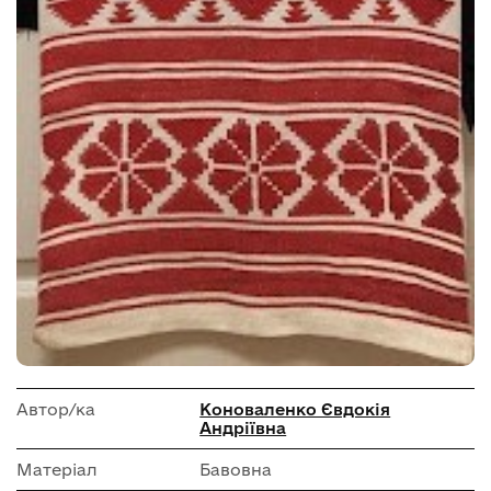
Автор/ка
Коноваленко Євдокія
Андріївна
Матеріал
Бавовна