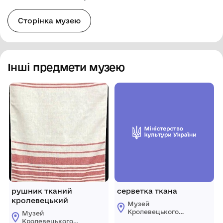
Сторінка музею
Інші предмети музею
рушник тканий
серветка ткана
кролевецький
Музей
Кролевецького
Музей
ткацтва
Кролевецького