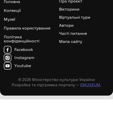
Про проєкт
Головна
Вікторини
Колекції
Віртуальні тури
Музеї
Автори
Правила користування
Часті питання
Політика
конфіденційності
Мапа сайту
Facebook
Instagram
Youtube
© 2026 Міністерство культури України
Розробка та підтримка порталу —
EMUSEUM
.