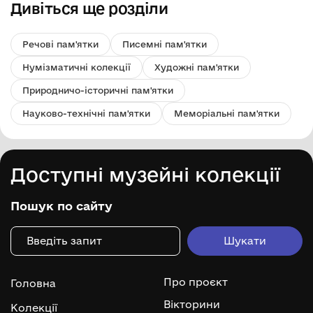
Дивіться ще розділи
Речові пам'ятки
Писемні пам'ятки
Нумізматичні колекції
Художні пам'ятки
Природничо-історичні пам'ятки
Науково-технічні пам'ятки
Меморіальні пам'ятки
Доступні музейні колекції
Пошук по сайту
Про проєкт
Головна
Вікторини
Колекції