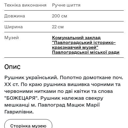
Техніка виконання
Ручне шиття
Довжина
200 см
Ширина
22 см
Музей
Комунальний заклад
"Павлоградський історико-
краєзнавчий музей"
Павлоградської міської ради
Опис
Рушник український. Полотно домоткане поч.
ХХ ст. По краю рушника вишивка чорними та
червоними нитками по дві квітки та слова
"БОЖЕЦАРЯ". Рушник належав свекру
мешканці м. Павлоград Мацюк Марії
Гаврилівни.
Сторінка музею