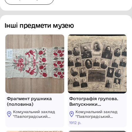
Інші предмети музею
Фрагмент рушника
Фотографія групова.
(половина)
Випускники
Павлоградських
Комунальний заклад
Комунальний заклад
педагогічних курсів
"Павлоградський
"Павлоградський
вчителів
історико-
історико-
1912 р.
краєзнавчий музей"
краєзнавчий музей"
Павлоградської
Павлоградської