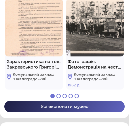
міської ради
міської ради
Характеристика на тов.
Фотографія.
Закревського Григорія
Демонстрація на честь
Андрійовича
45-ї річниці Жовтня
Комунальний заклад
Комунальний заклад
(1962 р.) Павлоград.
"Павлоградський
"Павлоградський
історико-
історико-
1962 р.
краєзнавчий музей"
краєзнавчий музей"
Павлоградської
Павлоградської
міської ради
міської ради
Усі експонати музею