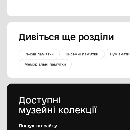
браслет
Комунальний заклад Львівської
обласної ради "Львівський
історичний музей"
перша пол. ХІV ст.