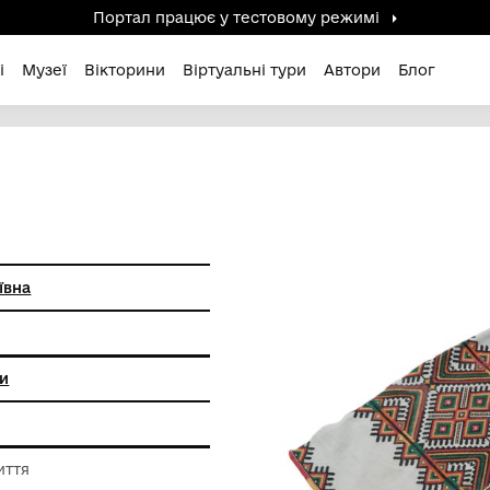
Портал працює у тестов
дені / Зниклі
Музеї
Вікторини
Віртуальні ту
льга Миколаївна
льні пам'ятки