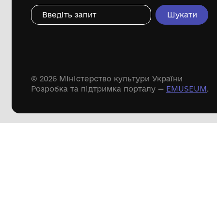
Дивіться ще розді
Речові пам'ятки
Писемні пам'ятки
Меморіальні пам'ятки
Доступні
музейні колекції
Пошук по сайту