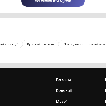
Листівка "Ідуть три владики
Ке
княжого роду"
ХV
Комунальний заклад Львівської
обласної ради "Львівський
історичний музей"
-1975
кін
Усі експонати м