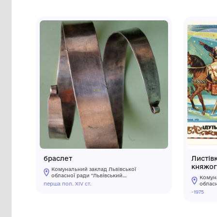
Сторінка музею
Інші предмети му