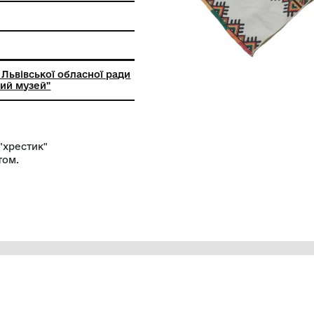
ь
ткацтва та шиття
ний заклад Львівської обласної ради
кий історичний музей"
а у техніці "хрестик"
им орнаментом.