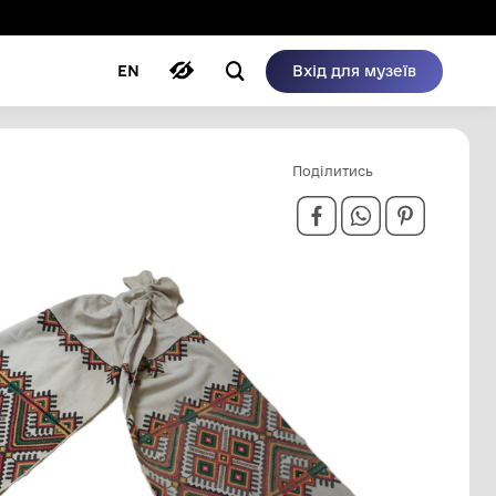
ому режимі
ри
Автори
Блог
EN