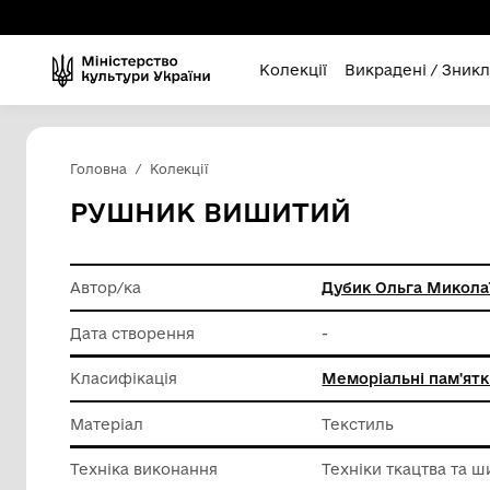
Колекції
Викра
Головна
Колекції
РУШНИК ВИШИТИЙ
Автор/ка
Дубик О
Дата створення
-
Класифікація
Меморіа