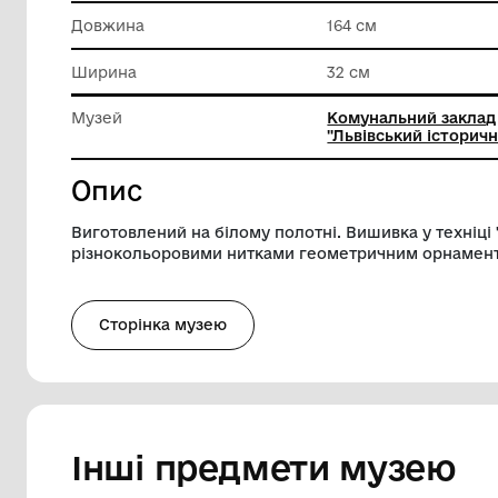
Матеріал
Текстил
Техніка виконання
Техніки 
Довжина
164 см
Ширина
32 см
Музей
Комуналь
"Львівсь
Опис
Виготовлений на білому полотні. Вишивк
різнокольоровими нитками геометричн