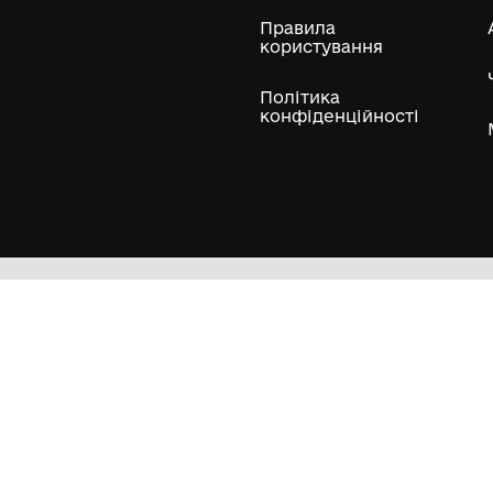
ли
Нумізматичні колекції
Художні пам'ятки
Гол
Кол
Муз