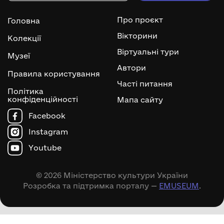
Про проєкт
Головна
Вікторини
Колекції
Віртуальні тури
Музеї
Автори
Правила користування
Часті питання
Політика
конфіденційності
Мапа сайту
Facebook
Instagram
Youtube
© 2026 Міністерство культури України
Розробка та підтримка порталу —
EMUSEUM
.