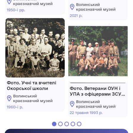
Липинського"
краєзнавчий музей
Волинський
краєзнавчий музей
1950-і рр.
2021 р.
Фото. Учні та вчителі
Окорської школи
Фото. Ветерани ОУН і
УПА з офіцерами ЗСУ
Волинський
біля могили вояків УПА
краєзнавчий музей
Волинський
краєзнавчий музей
1960-і р.
22 травня 1993 р.