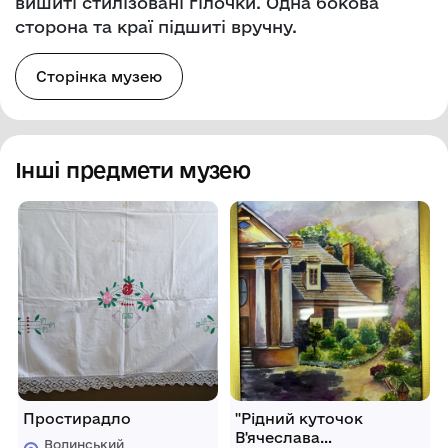
вишиті стилізовані гілочки. Одна бокова
сторона та краї підшиті вручну.
Сторінка музею
Інші предмети музею
Простирадло
"Рідний куточок
В'ячеслава
Волинський