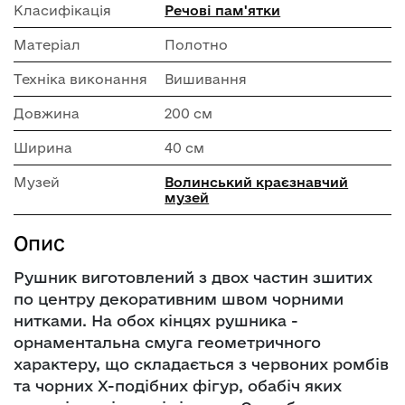
Класифікація
Речові пам'ятки
Матеріал
Полотно
Техніка виконання
Вишивання
Довжина
200 см
Ширина
40 см
Музей
Волинський краєзнавчий
музей
Опис
Рушник виготовлений з двох частин зшитих
по центру декоративним швом чорними
нитками. На обох кінцях рушника -
орнаментальна смуга геометричного
характеру, що складається з червоних ромбів
та чорних Х-подібних фігур, обабіч яких