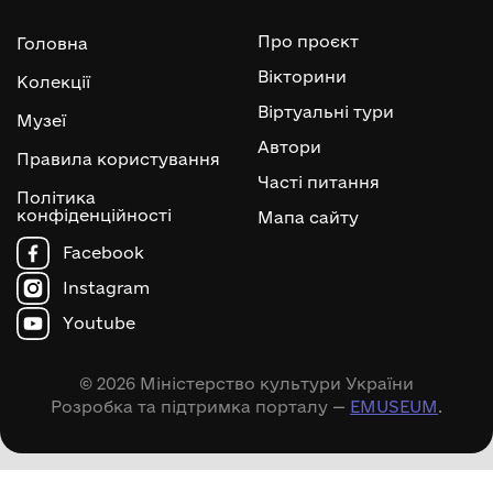
Про проєкт
Головна
Вікторини
Колекції
Віртуальні тури
Музеї
Автори
Правила користування
Часті питання
Політика
конфіденційності
Мапа сайту
Facebook
Instagram
Youtube
© 2026 Міністерство культури України
Розробка та підтримка порталу —
EMUSEUM
.