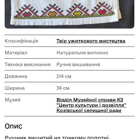
Класифікація
Твір ужиткового мистецтва
Матеріал
Натуральне волокно
Техніка виконання
Ручне вишивання
Довжина
214 см
Ширина
34 см
Музей
Відділ Музейної справи КЗ
"Центр культури і дозвілля"
Козівської селищної ради
Опис
Рушник вишитий на тонкому полотні,