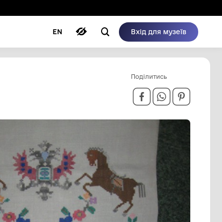
ому режимі
ри
Автори
Блог
EN