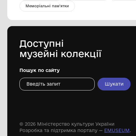
Ікона СВЯТА ТАМАРА.
Хромолітографія Є.І.Фесенко,
Одеса. 1911 р.
Історичний музей смт Іваничі Центру
культури та дозвілля Іваничівської
селищної ради
Дивіться ще розді
Речові пам'ятки
Писемні пам'ятки