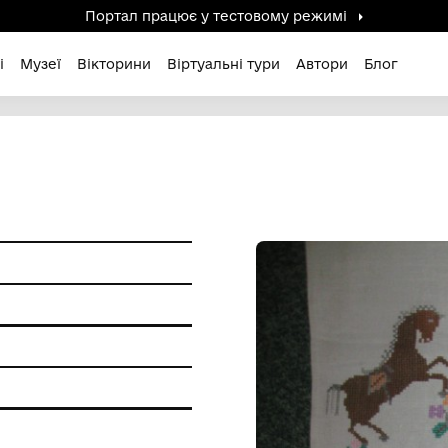
Портал працює у тестов
дені / Зниклі
Музеї
Вікторини
Віртуальні ту
и побуту
ишивання