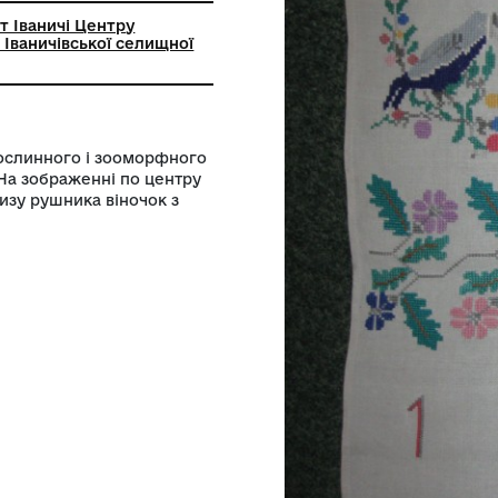
ий музей смт Іваничі Центру
 та дозвілля Іваничівської селищної
Поєднання рослинного і зооморфного
а "хрестик". На зображенні по центру
ними коні. Внизу рушника віночок з
.