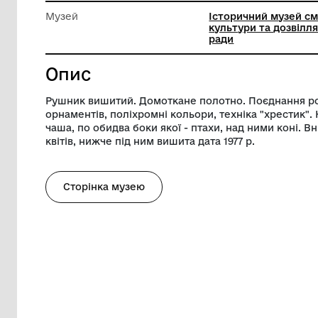
Довжина
216 см
Ширина
38 см
Музей
Історичн
культури
ради
Опис
Рушник вишитий. Домоткане полотно. 
орнаментів, поліхромні кольори, технік
чаша, по обидва боки якої - птахи, над 
квітів, нижче під ним вишита дата 1977 р
Сторінка музею