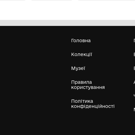
План розподілу землі селян села
Р
Орищі Володимир-Волинського
рр
повіту. 1911 р.
Історичний музей смт Іваничі Центру
культури та дозвілля Іваничівської
селищної ради
14.08.2012 р.
Усі експонати м
ли
Нумізматичні колекції
Художні пам'ятки