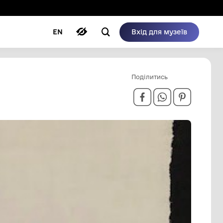
ому режимі
ри
Автори
Блог
EN