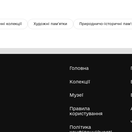
покривало ткане
Р
Музей Кролевецького ткацтва
Кролевецької міської ради
80
Усі експонати м