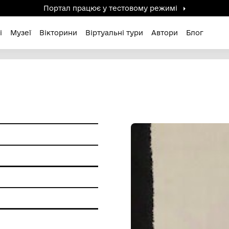
Портал працює у тестов
дені / Зниклі
Музеї
Вікторини
Віртуальні ту
Й
 вишивка
ишивання