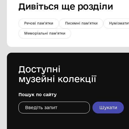
рушник тканий кролевецький
Музей Кролевецького ткацтва
Кролевецької міської ради