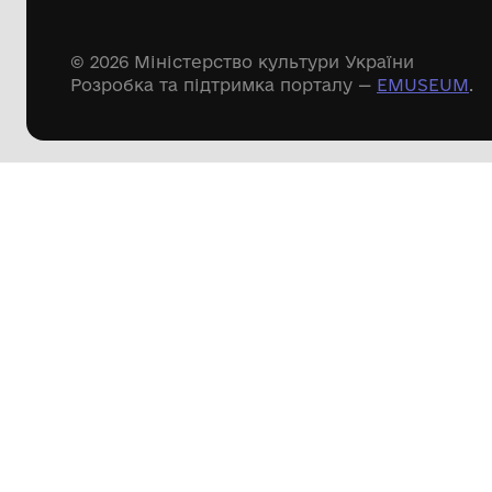
Дивіться ще розді
Речові пам'ятки
Писемні пам'ятки
Меморіальні пам'ятки
Доступні