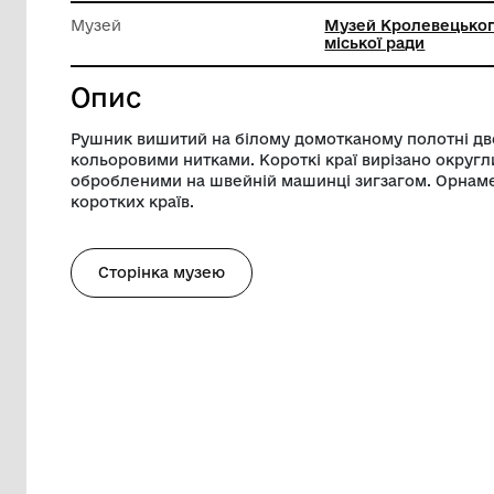
Довжина
224 см
Ширина
30.5 см
Музей
Музей К
міської 
Опис
Рушник вишитий на білому домотканом
кольоровими нитками. Короткі краї вир
обробленими на швейній машинці зигз
коротких країв.
Сторінка музею