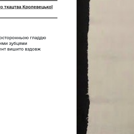
ролевецького ткацтва Кролевецької
ради
у полотні двосторонньою гладдю
ізано округлими зубцями
агом. Орнамент вишито вздовж