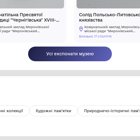
Іконка натільна Пресвятої
С
Богородиці "Чернігівська" XVIII-
кн
XIX століття
Комунальний заклад Миронівської