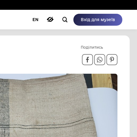
ому режимі
ри
Автори
Блог
EN