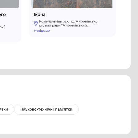
олід Польсько-Литовського
Ікона
язівства
Комуналь
міської 
Комунальний заклад Миронівської