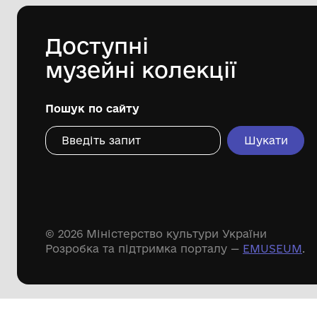
міської ради "Миронівський
краєзнавчий музей"
20 століття
Дивіться ще розді
Речові пам'ятки
Писемні пам'ятки
Меморіальні пам'ятки