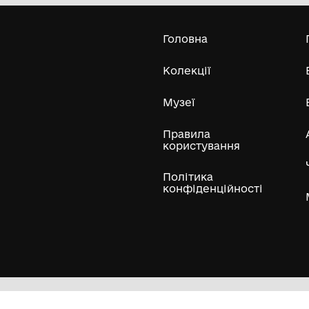
міської ради "Миронівський
краєзнавчий музей"
Бл
Усі експонати м
ли
Нумізматичні колекції
Художні пам'ятки