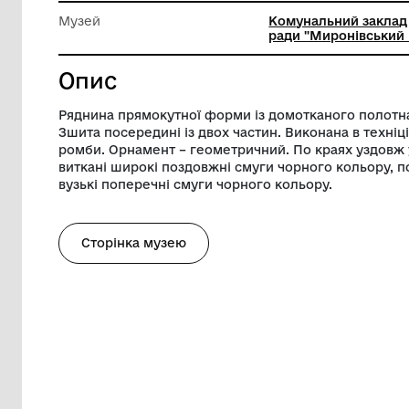
Довжина
190 см
Висота
122 см
Музей
Комуналь
ради "М
Опис
Ряднина прямокутної форми із домоткан
Зшита посередині із двох частин. Викон
ромби. Орнамент – геометричний. По кр
виткані широкі поздовжні смуги чорног
вузькі поперечні смуги чорного кольору
Сторінка музею