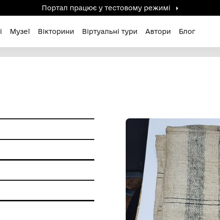
Портал працює у тестов
дені / Зниклі
Музеї
Вікторини
Віртуальні ту
А
ття
и побуту