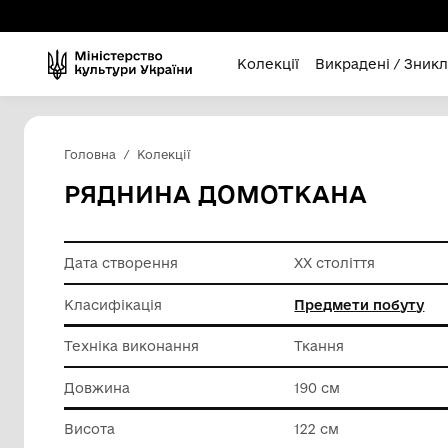
Колекції
Викра
Головна
Колекції
РЯДНИНА ДОМОТКАН
Дата створення
XX столі
Класифікація
Предмет
Техніка виконання
Ткання