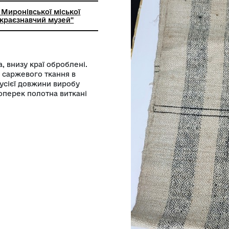
ний заклад Миронівської міської
иронівський краєзнавчий музей"
ого полотна, внизу краї оброблені.
ана в техніці саржевого ткання в
аях уздовж усієї довжини виробу
о кольору, поперек полотна виткані
.