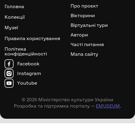
Про проєкт
Головна
Вікторини
Колекції
Віртуальні тури
Музеї
Автори
Правила користування
Часті питання
Політика
конфіденційності
Мапа сайту
Facebook
Instagram
Youtube
© 2026 Міністерство культури України
Розробка та підтримка порталу —
EMUSEUM
.