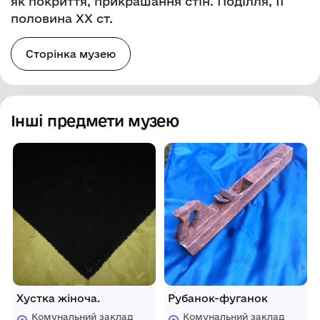
як покриття, прикрашання стін. Поділля, ІІ
половина ХХ ст.
Сторінка музею
Інші предмети музею
Хустка жіноча.
Рубанок-фуганок
Комунальний заклад
Комунальний заклад